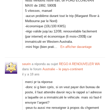
Nous vendons notre van, un FORD ECONOVAN
MAXI de 1992, 5900$
5 vitesses, manuel
-aucun problème durant tout le trip (Margaret River à
Melbourne par le Nord)
-économique (10L/100 KMS)
-régo valide juqu’au 12/08, renouvelable facilement
(par internet) et économique (6 mois=200$) car
immatriculé en Western Australia.
-mini frigo (bien prati…
En afficher davantage
seurin
a répondu au sujet
REGO A RENOUVELER WA
dans le forum
Australie – le pays-continent
il y a 18 ans
merci pr ta réponse
-donc si g bien cpris, si on veut payer dun bureau de
poste, il faut attendre davoir reçu le rappel a l adresse
a laquelle on a immatriculé le véhicule. mais où faut-il
envoyer l’argent?
-peux-tu aussi me renseigner à propos du chgement