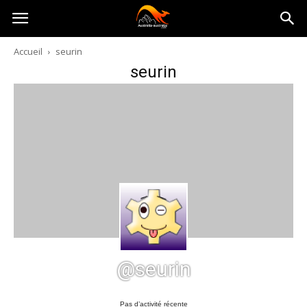
Australia-
Accueil
seurin
seurin
australie.com
@seurin
Pas d’activité récente