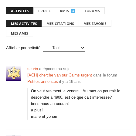
ACTIVITÉS
PROFIL
AMIS
FORUMS
0
MES ACTIVITÉS
MES CITATIONS
MES FAVORIS
MES AMIS
Afficher par activité:
seurin
a répondu au sujet
[ACH] cherche van sur Cairns urgent
dans le forum
Petites annonces
il y a 18 ans
On veut vraiment le vendre…Au max on pourrait le
descendre à 4900, est ce que ca t interresse?
tiens nous au courant
a plus!
marie et yohan