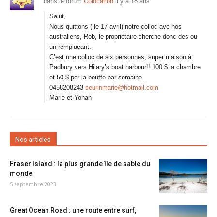
dans le forum
Colocation
il y a 18 ans
Salut,
Nous quittons ( le 17 avril) notre colloc avc nos
australiens, Rob, le propriétaire cherche donc des ou
un remplaçant.
C’est une colloc de six personnes, super maison à
Padbury vers Hilary’s boat harbour!! 100 $ la chambre
et 50 $ por la bouffe par semaine.
0458208243
seurinmarie@hotmail.com
Marie et Yohan
Nos articles
Fraser Island : la plus grande île de sable du
monde
5 septembre 2023
Great Ocean Road : une route entre surf,