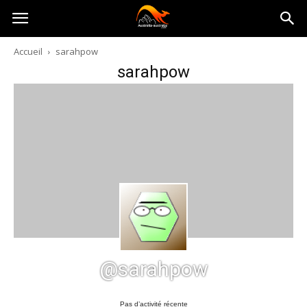
Australia-
Accueil
sarahpow
sarahpow
australie.com
@sarahpow
Pas d’activité récente