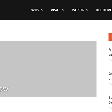
WHV
VISAS
PARTIR
DÉCOUVE
Fr
sa
5 
Gr
en
5 
ow
Su
év
5 