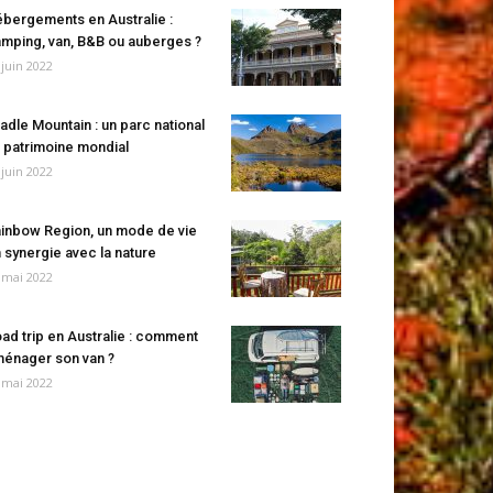
bergements en Australie :
mping, van, B&B ou auberges ?
 juin 2022
adle Mountain : un parc national
 patrimoine mondial
 juin 2022
inbow Region, un mode de vie
 synergie avec la nature
 mai 2022
ad trip en Australie : comment
énager son van ?
 mai 2022