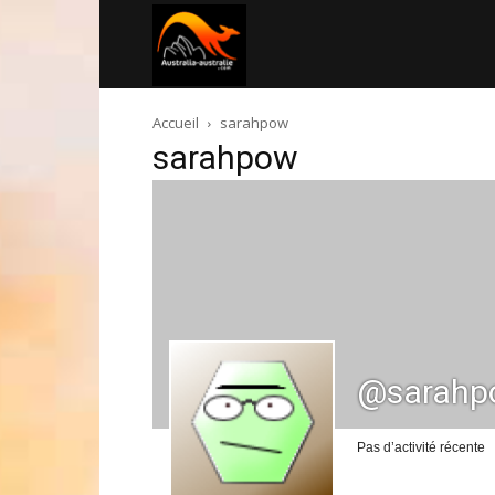
Australia-
Accueil
sarahpow
australie.com
sarahpow
@sarahp
Pas d’activité récente