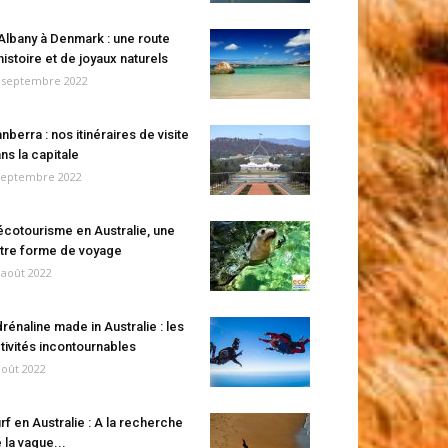
Albany à Denmark : une route
histoire et de joyaux naturels
 septembre 2022
nberra : nos itinéraires de visite
ns la capitale
septembre 2022
écotourisme en Australie, une
tre forme de voyage
 août 2022
rénaline made in Australie : les
tivités incontournables
août 2022
rf en Australie : A la recherche
 la vague...