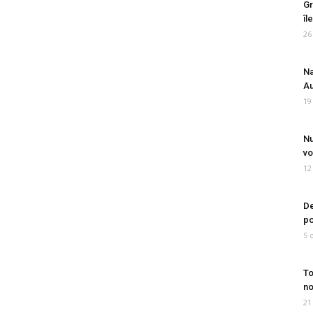
Gr
îl
26
Na
Au
19
Nu
vo
12
De
po
5 
To
no
21