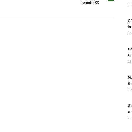
jennifer33
30
CO
la
30
Ca
Qu
23
No
bl
9 
Sa
em
2 