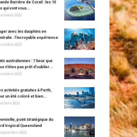
ande Barrière de Corail : les 10
es qui vont vous...
 octobre 2022
ger avec les dauphins en
stralie : l’incroyable expérience
 octobre 2022
its australiennes : 7 lieux que
us n’êtes pas prêt d’oublier...
 octobre 2022
s activités gratuites à Perth,
ur un été coloré et bien...
octobre 2022
wnsville, point stratégique du
rd tropical Queensland
 septembre 2022