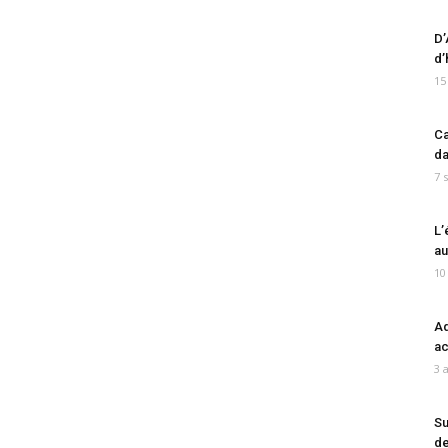
D’
d’
15
Ca
da
7 
L’
au
10
Ad
ac
3 
Su
de