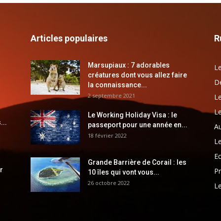
Articles populaires
R
Marsupiaux : 7 adorables
Le
créatures dont vous allez faire
Dé
la connaissance...
2 septembre 2021
Le
Le
Le Working Holiday Visa : le
...
passeport pour une année en...
Au
18 février 2022
Le
E
Grande Barrière de Corail : les
r
Pr
10 îles qui vont vous...
26 octobre 2022
Le