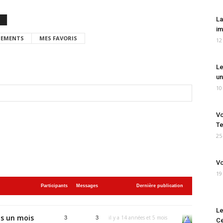
La
im
EMENTS
MES FAVORIS
12
Le
un
10
Vo
Te
25
Vo
19
Participants
Messages
Dernière publication
Le
ns un mois
il y a 14 années et 5 mois
3
3
Ce