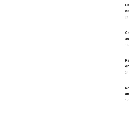
Hé
ca
21
Cr
au
16
Ra
en
24
Ro
am
17