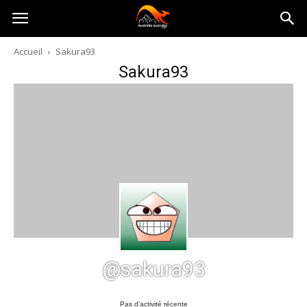
Australia-
Accueil
Sakura93
Sakura93
australie.com
@sakura93
Pas d’activité récente