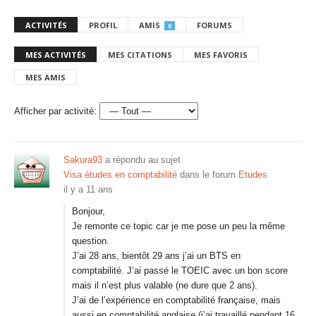
ACTIVITÉS
PROFIL
AMIS
FORUMS
0
MES ACTIVITÉS
MES CITATIONS
MES FAVORIS
MES AMIS
Afficher par activité:
Sakura93
a répondu au sujet
Visa études en comptabilité
dans le forum
Etudes
il y a 11 ans
Bonjour,
Je remonte ce topic car je me pose un peu la même
question.
J’ai 28 ans, bientôt 29 ans j’ai un BTS en
comptabilité. J’ai passé le TOEIC avec un bon score
mais il n’est plus valable (ne dure que 2 ans).
J’ai de l’expérience en comptabilité française, mais
aussi en comptabilité anglaise (j’ai travaillé pendant 16