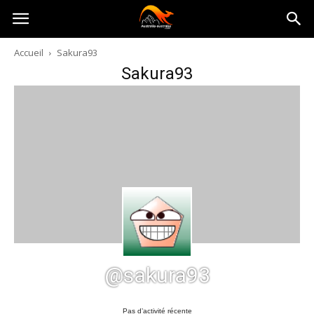
Australia-
Accueil
Sakura93
Sakura93
australie.com
@sakura93
Pas d’activité récente