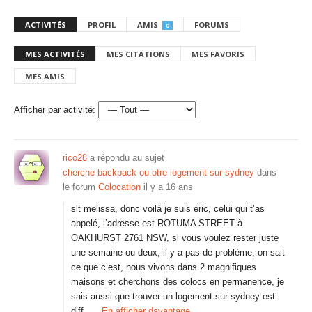
ACTIVITÉS
PROFIL
AMIS
FORUMS
0
MES ACTIVITÉS
MES CITATIONS
MES FAVORIS
MES AMIS
Afficher par activité:
rico28
a répondu au sujet
cherche backpack ou otre logement sur sydney
dans
le forum
Colocation
il y a 16 ans
slt melissa, donc voilà je suis éric, celui qui t’as
appelé, l’adresse est ROTUMA STREET à
OAKHURST 2761 NSW, si vous voulez rester juste
une semaine ou deux, il y a pas de problème, on sait
ce que c’est, nous vivons dans 2 magnifiques
maisons et cherchons des colocs en permanence, je
sais aussi que trouver un logement sur sydney est
diff…
En afficher davantage