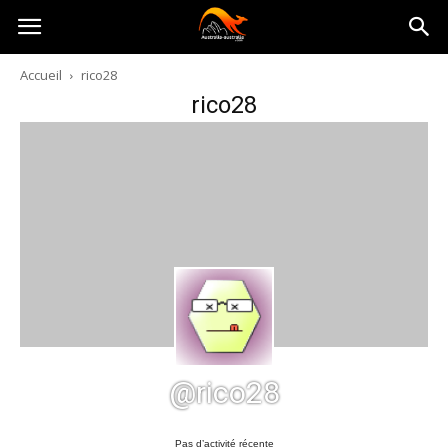
Australia-
Accueil
rico28
rico28
australie.com
@rico28
Pas d’activité récente