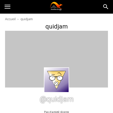
Australia-
Accueil
quidjam
quidjam
australie.com
@quidjam
Pas d’activité récente