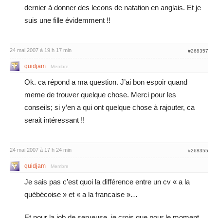
dernier à donner des lecons de natation en anglais. Et je
suis une fille évidemment !!
24 mai 2007 à 19 h 17 min
#268357
quidjam
Membre
Ok. ca répond a ma question. J’ai bon espoir quand
meme de trouver quelque chose. Merci pour les
conseils; si y’en a qui ont quelque chose à rajouter, ca
serait intéressant !!
24 mai 2007 à 17 h 24 min
#268355
quidjam
Membre
Je sais pas c’est quoi la différence entre un cv « a la
québécoise » et « a la francaise »…
Et pour la job de serveuse, je crois que pour le moment