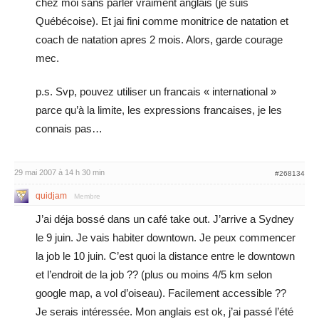
chez moi sans parler vraiment anglais (je suis
Québécoise). Et jai fini comme monitrice de natation et
coach de natation apres 2 mois. Alors, garde courage
mec.
p.s. Svp, pouvez utiliser un francais « international »
parce qu’à la limite, les expressions francaises, je les
connais pas…
29 mai 2007 à 14 h 30 min
#268134
quidjam
Membre
J’ai déja bossé dans un café take out. J’arrive a Sydney
le 9 juin. Je vais habiter downtown. Je peux commencer
la job le 10 juin. C’est quoi la distance entre le downtown
et l’endroit de la job ?? (plus ou moins 4/5 km selon
google map, a vol d’oiseau). Facilement accessible ??
Je serais intéressée. Mon anglais est ok, j’ai passé l’été