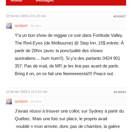
Auteur
Messages
23 février 2008 à 9 h 25 min
#240807
quidjam
Membre
Y’a un bon show de reggae ce soir dans Fortitude Valley.
The Red-Eyes (de Melbourne) @ Step Inn. 15$ entrée. À
partir de 20hrs (avec la ponctualité des shows
australiens… hum hum!!). Si y’a des partants 0424 901
357. Pas de mail, de MP, je les lirai pas avant de partir.
Bring it on, on se fait une fieeeeeeesta!!!! Peace out.
22 février 2008 à 12 h 52 min
#238963
quidjam
Membre
J’avais réussi à trouver une colloc sur Sydney à partir du
Québec. Mais une fois sur place, le proprio avait
»oublié » mon arrivée, donc pas de chambre, la galère