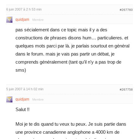
6 juin 2007 à 2 h 53 min
#267760
quidjam
Membre
pas sécialement dans ce topic mais il y a des
constructions de phrases disons hum… particulieres. et
quelques mots parci par là. je parlais sourtout en général
dans le forum. mais je vais pas partir un débat, je
comprends généralement (tant qu’il n’y a pas trop de
sms)
5 juin 2007 à 14 h 02 min
#267758
quidjam
Membre
Salut !!
Moi je te dis quand tu veux tu peux. Je suis partie dans
une province canadienne anglophone a 4000 km de