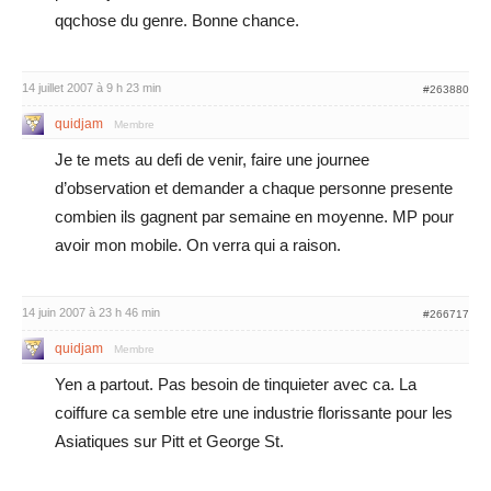
qqchose du genre. Bonne chance.
14 juillet 2007 à 9 h 23 min
#263880
quidjam
Membre
Je te mets au defi de venir, faire une journee
d’observation et demander a chaque personne presente
combien ils gagnent par semaine en moyenne. MP pour
avoir mon mobile. On verra qui a raison.
14 juin 2007 à 23 h 46 min
#266717
quidjam
Membre
Yen a partout. Pas besoin de tinquieter avec ca. La
coiffure ca semble etre une industrie florissante pour les
Asiatiques sur Pitt et George St.