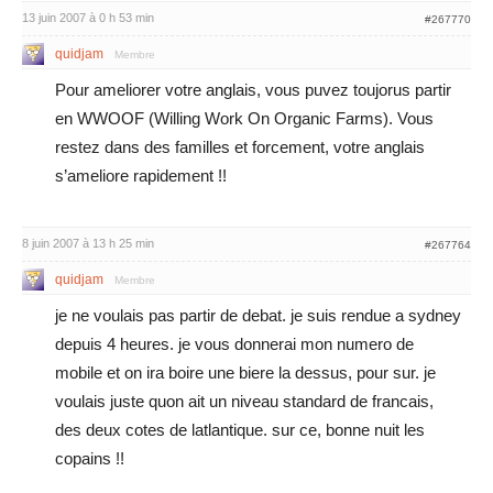
13 juin 2007 à 0 h 53 min
#267770
quidjam
Membre
Pour ameliorer votre anglais, vous puvez toujorus partir
en WWOOF (Willing Work On Organic Farms). Vous
restez dans des familles et forcement, votre anglais
s’ameliore rapidement !!
8 juin 2007 à 13 h 25 min
#267764
quidjam
Membre
je ne voulais pas partir de debat. je suis rendue a sydney
depuis 4 heures. je vous donnerai mon numero de
mobile et on ira boire une biere la dessus, pour sur. je
voulais juste quon ait un niveau standard de francais,
des deux cotes de latlantique. sur ce, bonne nuit les
copains !!