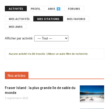
ACTIVITÉS
PROFIL
AMIS
FORUMS
0
MES ACTIVITÉS
MES CITATIONS
MES FAVORIS
MES AMIS
Afficher par activité:
Aucune activité n'a été trouvée. Utilisez un autre filtre de recherche.
Nos articles
Fraser Island : la plus grande île de sable du
monde
5 septembre 2023