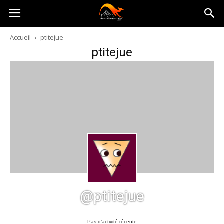
Australia-
Accueil
ptitejue
ptitejue
australie.com
@ptitejue
Pas d’activité récente