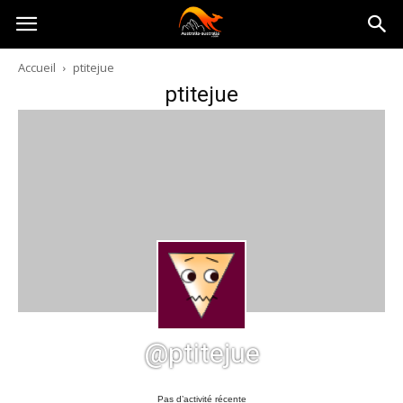
Australia-
Accueil
ptitejue
ptitejue
australie.com
@ptitejue
Pas d’activité récente