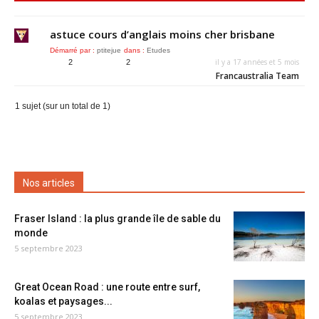
astuce cours d’anglais moins cher brisbane
Démarré par :
ptitejue
dans :
Etudes
il y a 17 années et 5 mois
2
2
Francaustralia Team
1 sujet (sur un total de 1)
Nos articles
Fraser Island : la plus grande île de sable du
monde
5 septembre 2023
Great Ocean Road : une route entre surf,
koalas et paysages...
5 septembre 2023