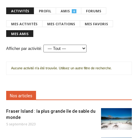
ACTIVITÉS
PROFIL
AMIS
FORUMS
0
MES ACTIVITÉS
MES CITATIONS
MES FAVORIS
MES AMIS
Afficher par activité:
Aucune activité n'a été trouvée. Utilisez un autre filtre de recherche.
Nos articles
Fraser Island : la plus grande île de sable du
monde
5 septembre 2023