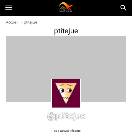
Australia-
Accueil
ptitejue
ptitejue
australie.com
@ptitejue
Pas d’activité récente