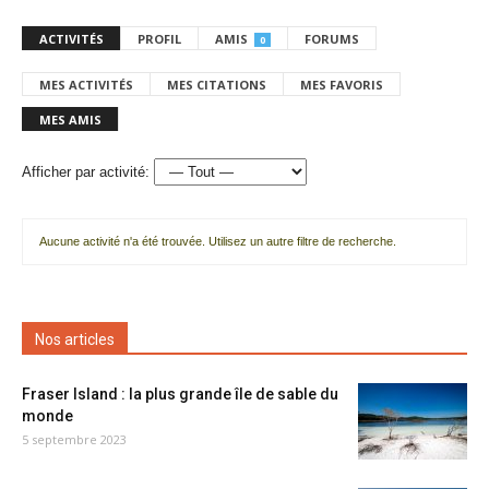
ACTIVITÉS
PROFIL
AMIS
FORUMS
0
MES ACTIVITÉS
MES CITATIONS
MES FAVORIS
MES AMIS
Afficher par activité:
Aucune activité n'a été trouvée. Utilisez un autre filtre de recherche.
Nos articles
Fraser Island : la plus grande île de sable du
monde
5 septembre 2023