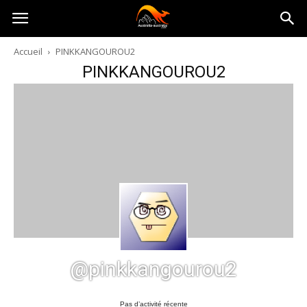
Australia-
Accueil
PINKKANGOUROU2
PINKKANGOUROU2
australie.com
@pinkkangourou2
Pas d’activité récente