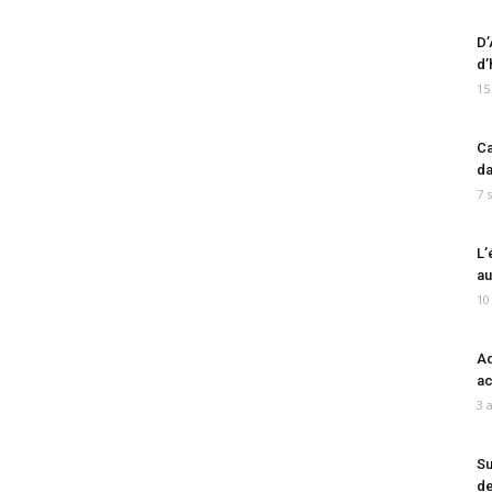
D’
d’
15
Ca
da
7 
L’
au
10
Ad
ac
3 
Su
de