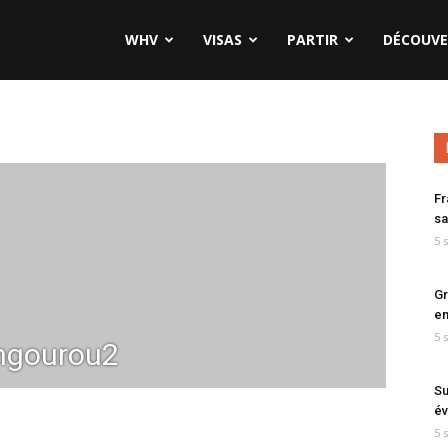
WHV
VISAS
PARTIR
DÉCOUVE
Fr
sa
5 
Gr
en
5 
ngourou2
Su
év
5 