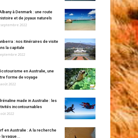
Albany à Denmark : une route
histoire et de joyaux naturels
 septembre 2022
nberra : nos itinéraires de visite
ns la capitale
septembre 2022
écotourisme en Australie, une
tre forme de voyage
 août 2022
rénaline made in Australie : les
tivités incontournables
août 2022
rf en Australie : A la recherche
 la vague...