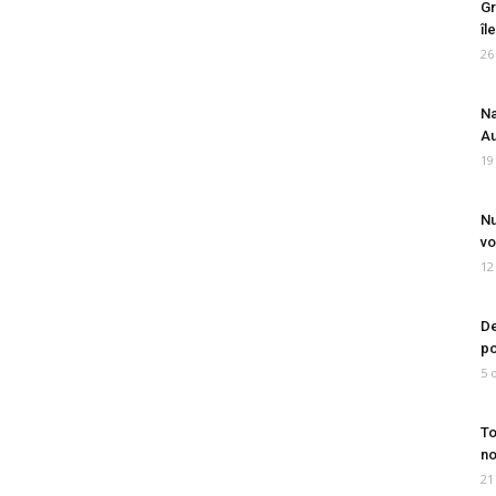
Gr
îl
26
Na
Au
19
Nu
vo
12
De
po
5 
To
no
21