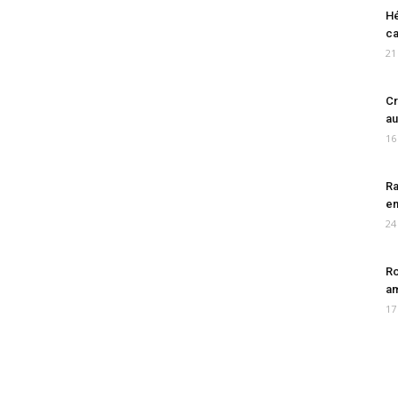
Hé
ca
21
Cr
au
16
Ra
en
24
Ro
am
17