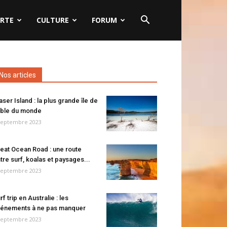
RTE
CULTURE
FORUM
Nos articles
aser Island : la plus grande île de
ble du monde
septembre 2023
eat Ocean Road : une route
tre surf, koalas et paysages...
septembre 2023
rf trip en Australie : les
énements à ne pas manquer
septembre 2023