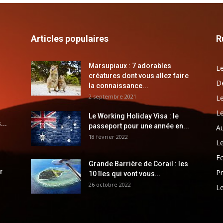
Articles populaires
R
Marsupiaux : 7 adorables
Le
créatures dont vous allez faire
Dé
la connaissance...
2 septembre 2021
Le
Le
Le Working Holiday Visa : le
...
passeport pour une année en...
Au
18 février 2022
Le
E
Grande Barrière de Corail : les
r
Pr
10 îles qui vont vous...
26 octobre 2022
Le