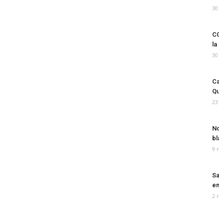
30
CO
la
30
Ca
Qu
23
No
bl
9 
Sa
em
2 