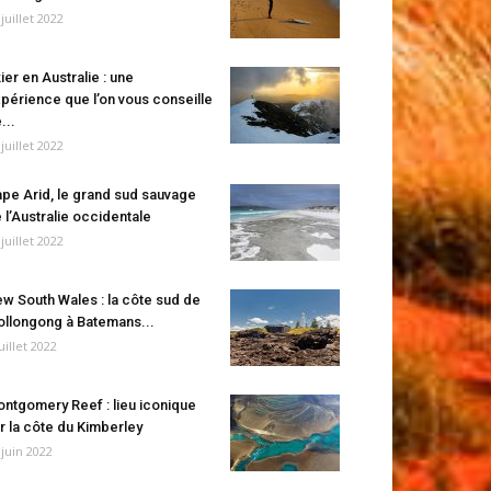
 juillet 2022
ier en Australie : une
périence que l’on vous conseille
...
 juillet 2022
pe Arid, le grand sud sauvage
 l’Australie occidentale
 juillet 2022
w South Wales : la côte sud de
llongong à Batemans...
juillet 2022
ntgomery Reef : lieu iconique
r la côte du Kimberley
 juin 2022