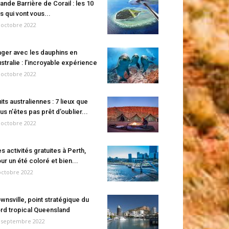
ande Barrière de Corail : les 10
es qui vont vous...
 octobre 2022
ger avec les dauphins en
stralie : l’incroyable expérience
 octobre 2022
its australiennes : 7 lieux que
us n’êtes pas prêt d’oublier...
 octobre 2022
s activités gratuites à Perth,
ur un été coloré et bien...
octobre 2022
wnsville, point stratégique du
rd tropical Queensland
 septembre 2022