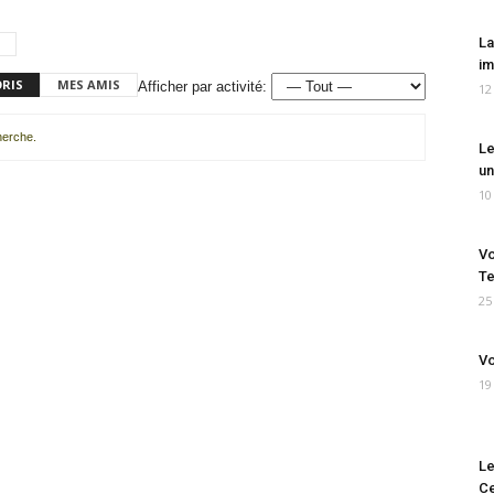
La
im
ORIS
MES AMIS
Afficher par activité:
12
cherche.
Le
un
10
Vo
Te
25
Vo
19
Le
Ce