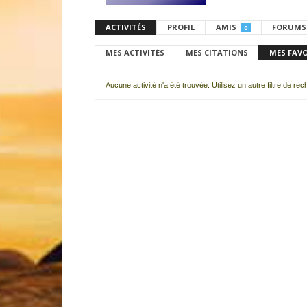
ACTIVITÉS
PROFIL
AMIS
FORUMS
0
MES ACTIVITÉS
MES CITATIONS
MES FAV
Aucune activité n'a été trouvée. Utilisez un autre filtre de re