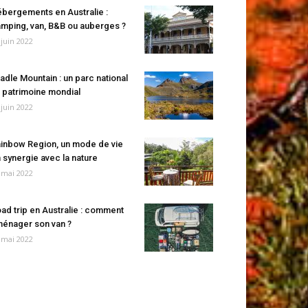
bergements en Australie :
mping, van, B&B ou auberges ?
 juin 2022
adle Mountain : un parc national
 patrimoine mondial
 juin 2022
inbow Region, un mode de vie
 synergie avec la nature
 mai 2022
ad trip en Australie : comment
énager son van ?
 mai 2022