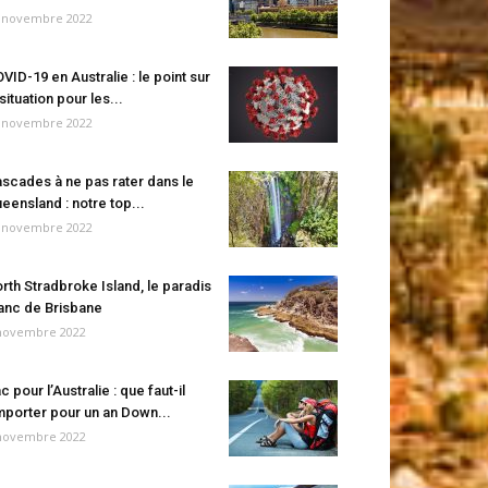
 novembre 2022
VID-19 en Australie : le point sur
 situation pour les...
 novembre 2022
scades à ne pas rater dans le
eensland : notre top...
 novembre 2022
rth Stradbroke Island, le paradis
anc de Brisbane
novembre 2022
c pour l’Australie : que faut-il
porter pour un an Down...
novembre 2022