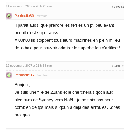
14 novembre 2007 à 20 h 49 min
#249581
Perrinette86
Membre
Il parait aussi que prendre les ferries un pti peu avant
minuit c’est super aussi…
A 00h00 ils stoppent tous leurs machines en plein milieu
de la baie pour pouvoir admirer le superbe feu d’artifice !
12 novembre 2007 à 21 h 58 min
#249692
Perrinette86
Membre
Bonjour,
Je suis une fille de 21ans et je chercherais qqch aux
alentours de Sydney vers Noël…je ne sais pas pour
combien de tps mais si qqun a deja des enroules…dites
moi quoi !