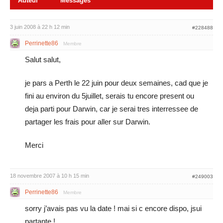
Auteur
Messages
3 juin 2008 à 22 h 12 min
#228488
Perrinette86
Membre
Salut salut,
je pars a Perth le 22 juin pour deux semaines, cad que je
fini au environ du 5juillet, serais tu encore present ou
deja parti pour Darwin, car je serai tres interressee de
partager les frais pour aller sur Darwin.
Merci
18 novembre 2007 à 10 h 15 min
#249003
Perrinette86
Membre
sorry j’avais pas vu la date ! mai si c encore dispo, jsui
partante !