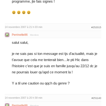
programme, jte fais signes !
14 novembre 2007 à 21 h 03 min
#252015
Perrinette86
Membre
salut salut,
je ne sais pas si ton message est tjs d’actualité, mais je
t’avoue que cela me tenterait bien…le pti Hic dans
l’histoire c’est que je suis en famille jusqu’au 22/12 dc je
ne pourrais louer qu’apd ce moment la !
Y a til une caution ou qqch du genre ?
14 novembre 2007 à 20 h 58 min
#251140
Perrinette86
Membre