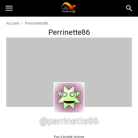
Australia-
Accueil
Perrinette86
Perrinette86
australie.com
@perrinette86
Pas d’activité récente