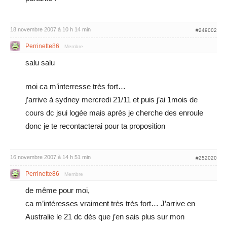
18 novembre 2007 à 10 h 14 min
#249002
Perrinette86
Membre
salu salu
moi ca m’interresse très fort…
j’arrive à sydney mercredi 21/11 et puis j’ai 1mois de
cours dc jsui logée mais après je cherche des enroule
donc je te recontacterai pour ta proposition
16 novembre 2007 à 14 h 51 min
#252020
Perrinette86
Membre
de même pour moi,
ca m’intéresses vraiment très très fort… J’arrive en
Australie le 21 dc dés que j’en sais plus sur mon