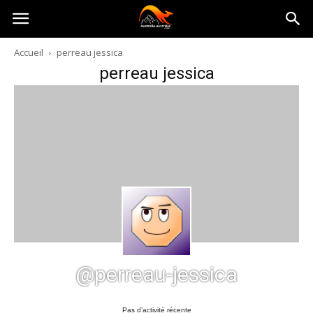
Australia-
Accueil
perreau jessica
perreau jessica
australie.com
@perreau-jessica
Pas d’activité récente