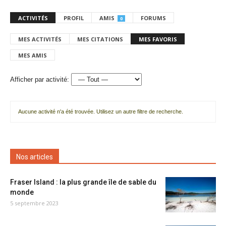
ACTIVITÉS
PROFIL
AMIS
FORUMS
0
MES ACTIVITÉS
MES CITATIONS
MES FAVORIS
MES AMIS
Afficher par activité:
Aucune activité n'a été trouvée. Utilisez un autre filtre de recherche.
Nos articles
Fraser Island : la plus grande île de sable du
monde
5 septembre 2023