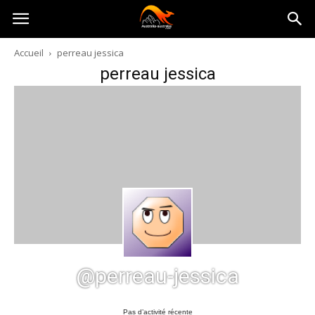
Australia-
Accueil
perreau jessica
perreau jessica
australie.com
@perreau-jessica
Pas d’activité récente