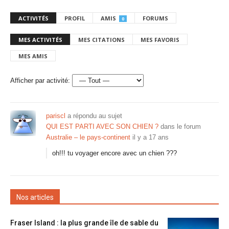
ACTIVITÉS
PROFIL
AMIS
FORUMS
0
MES ACTIVITÉS
MES CITATIONS
MES FAVORIS
MES AMIS
Afficher par activité:
pariscl
a répondu au sujet
QUI EST PARTI AVEC SON CHIEN ?
dans le forum
Australie – le pays-continent
il y a 17 ans
oh!!! tu voyager encore avec un chien ???
Nos articles
Fraser Island : la plus grande île de sable du