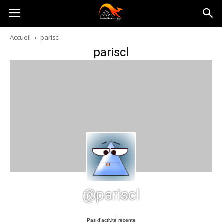
Australia-
Accueil
pariscl
pariscl
australie.com
@pariscl
Pas d’activité récente