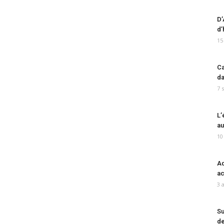
D’
d’
15
Ca
da
7 
L’
au
10
Ad
ac
3 
Su
de