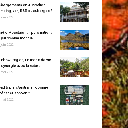
bergements en Australie :
mping, van, B&B ou auberges ?
 juin 2022
adle Mountain : un parc national
 patrimoine mondial
 juin 2022
inbow Region, un mode de vie
 synergie avec la nature
 mai 2022
ad trip en Australie : comment
énager son van ?
 mai 2022