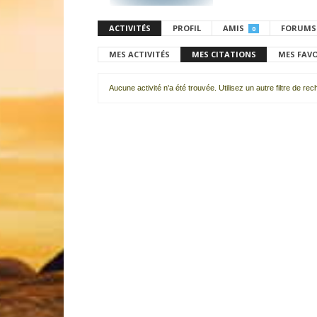
ACTIVITÉS
PROFIL
AMIS
FORUMS
0
MES ACTIVITÉS
MES CITATIONS
MES FAV
Aucune activité n'a été trouvée. Utilisez un autre filtre de re