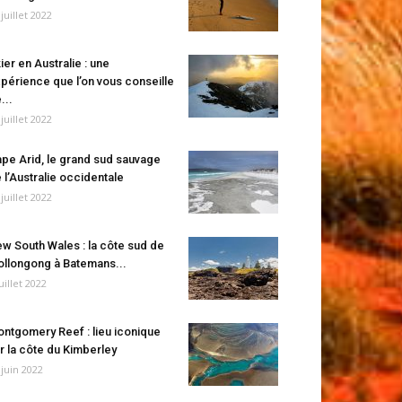
 juillet 2022
ier en Australie : une
périence que l’on vous conseille
...
 juillet 2022
pe Arid, le grand sud sauvage
 l’Australie occidentale
 juillet 2022
w South Wales : la côte sud de
llongong à Batemans...
juillet 2022
ntgomery Reef : lieu iconique
r la côte du Kimberley
 juin 2022