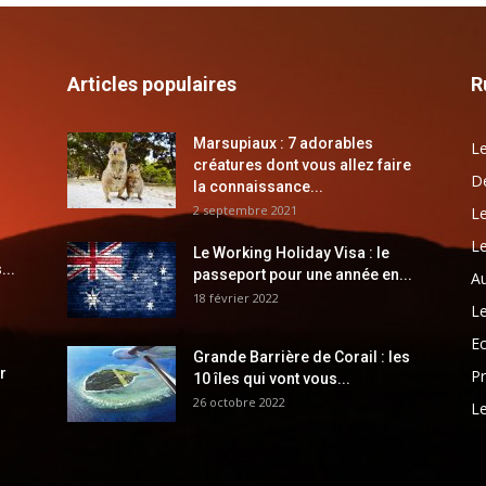
Articles populaires
R
Marsupiaux : 7 adorables
Le
créatures dont vous allez faire
Dé
la connaissance...
2 septembre 2021
Le
Le
Le Working Holiday Visa : le
...
passeport pour une année en...
Au
18 février 2022
Le
E
Grande Barrière de Corail : les
r
Pr
10 îles qui vont vous...
26 octobre 2022
Le