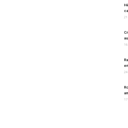
Hé
ca
21
Cr
au
16
Ra
en
24
Ro
am
17