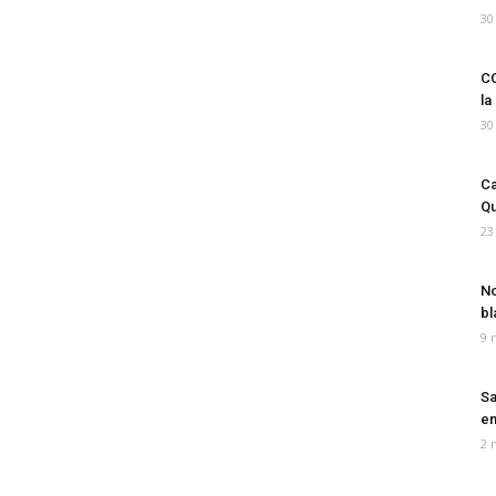
30
CO
la
30
Ca
Qu
23
No
bl
9 
Sa
em
2 