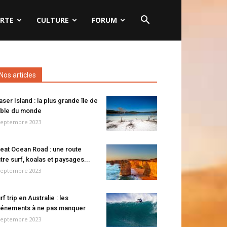
RTE
CULTURE
FORUM
Nos articles
aser Island : la plus grande île de
ble du monde
septembre 2023
eat Ocean Road : une route
tre surf, koalas et paysages...
septembre 2023
rf trip en Australie : les
énements à ne pas manquer
septembre 2023