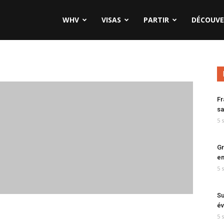
WHV
VISAS
PARTIR
DÉCOUVE
Fr
sa
5 
Gr
en
5 
Su
év
5 