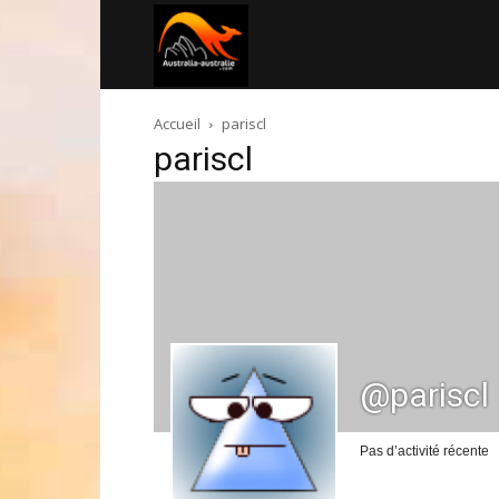
Australia-
Accueil
pariscl
australie.com
pariscl
@pariscl
Pas d’activité récente