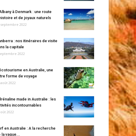
Albany à Denmark : une route
histoire et de joyaux naturels
 septembre 2022
nberra : nos itinéraires de visite
ns la capitale
septembre 2022
écotourisme en Australie, une
tre forme de voyage
 août 2022
rénaline made in Australie : les
tivités incontournables
août 2022
rf en Australie : A la recherche
 la vague...