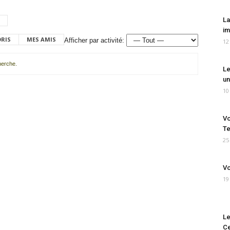
La
im
ORIS
MES AMIS
Afficher par activité:
12
cherche.
Le
un
10
Vo
Te
25
Vo
19
Le
Ce