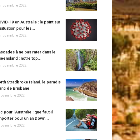
 novembre 2022
VID-19 en Australie : le point sur
 situation pour les...
 novembre 2022
scades à ne pas rater dans le
eensland : notre top...
 novembre 2022
rth Stradbroke Island, le paradis
anc de Brisbane
novembre 2022
c pour l’Australie : que faut-il
porter pour un an Down...
novembre 2022