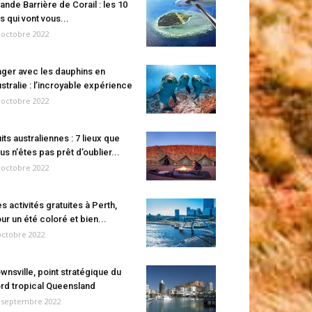
ande Barrière de Corail : les 10
es qui vont vous...
 octobre 2022
ger avec les dauphins en
stralie : l’incroyable expérience
 octobre 2022
its australiennes : 7 lieux que
us n’êtes pas prêt d’oublier...
 octobre 2022
s activités gratuites à Perth,
ur un été coloré et bien...
octobre 2022
wnsville, point stratégique du
rd tropical Queensland
 septembre 2022