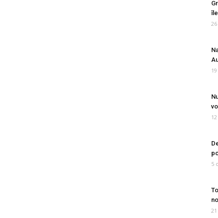
Gr
îl
26
Na
Au
19
Nu
vo
12
De
po
5 
To
no
21