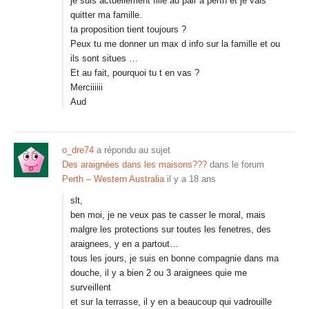
je suis actuellement fille au pair a perth et je vais
quitter ma famille.
ta proposition tient toujours ?
Peux tu me donner un max d info sur la famille et ou
ils sont situes …
Et au fait, pourquoi tu t en vas ?
Merciiiiii
Aud
o_dre74
a répondu au sujet
Des araignées dans les maisons???
dans le forum
Perth – Western Australia
il y a 18 ans
slt,
ben moi, je ne veux pas te casser le moral, mais
malgre les protections sur toutes les fenetres, des
araignees, y en a partout…
tous les jours, je suis en bonne compagnie dans ma
douche, il y a bien 2 ou 3 araignees quie me
surveillent
et sur la terrasse, il y en a beaucoup qui vadrouille