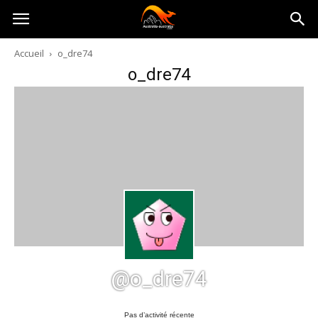
Australia-
Accueil
o_dre74
o_dre74
australie.com
@o_dre74
Pas d’activité récente