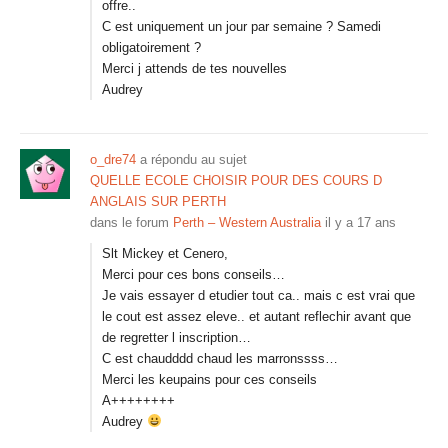
offre..
C est uniquement un jour par semaine ? Samedi
obligatoirement ?
Merci j attends de tes nouvelles
Audrey
o_dre74
a répondu au sujet
QUELLE ECOLE CHOISIR POUR DES COURS D
ANGLAIS SUR PERTH
dans le forum
Perth – Western Australia
il y a 17 ans
Slt Mickey et Cenero,
Merci pour ces bons conseils…
Je vais essayer d etudier tout ca.. mais c est vrai que
le cout est assez eleve.. et autant reflechir avant que
de regretter l inscription…
C est chaudddd chaud les marronssss…
Merci les keupains pour ces conseils
A++++++++
Audrey