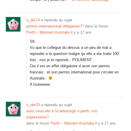
o_dre74
a répondu au sujet
permis internationnal obligatoire??
dans le forum
Perth – Western Australia
il y a 17 ans
Slt,
Vu que le collegue du dessus a un peu de mal a
repondre a la question malgre qu elle a ete traite 100
fois.. moi je te reponds.. POLIMENT ..
Oui il est en effet obligatoire d avoir son permis
francais.. et son permis international pour circuler en
Australie..
A touteeeee
o_dre74
a répondu au sujet
avez vous été à Scarborough à perth, vos
impressions?
dans le forum
Perth – Western Australia
il y a 17 ans