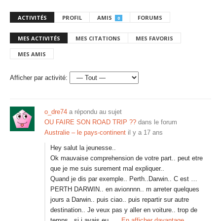
ACTIVITÉS
PROFIL
AMIS
FORUMS
0
MES ACTIVITÉS
MES CITATIONS
MES FAVORIS
MES AMIS
Afficher par activité:
o_dre74
a répondu au sujet
OU FAIRE SON ROAD TRIP ??
dans le forum
Australie – le pays-continent
il y a 17 ans
Hey salut la jeunesse..
Ok mauvaise comprehension de votre part.. peut etre
que je me suis surement mal expliquer..
Quand je dis par exemple.. Perth..Darwin.. C est …
PERTH DARWIN.. en avionnnn.. m arreter quelques
jours a Darwin.. puis ciao.. puis repartir sur autre
destination.. Je veux pas y aller en voiture.. trop de
temps.. si j avais eu…
En afficher davantage