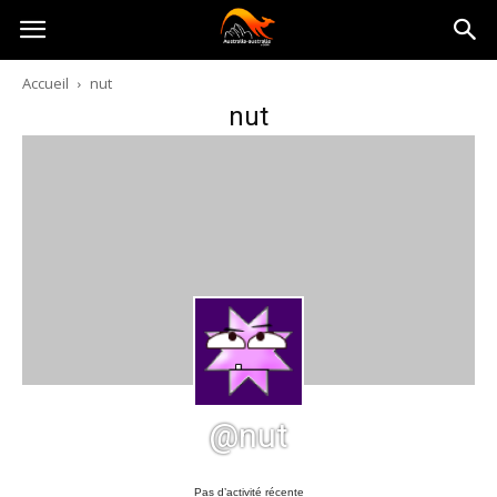
Australia-
Accueil
nut
nut
australie.com
@nut
Pas d’activité récente