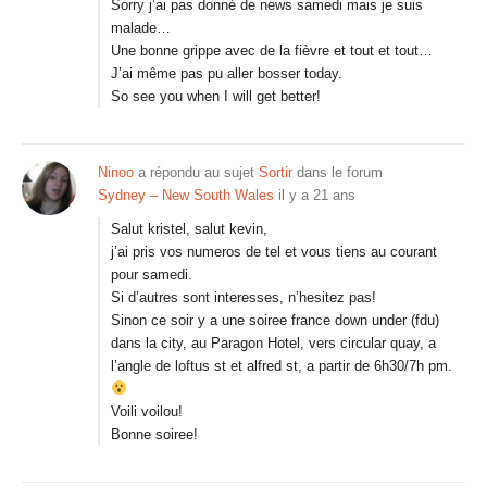
Sorry j’ai pas donné de news samedi mais je suis
malade…
Une bonne grippe avec de la fièvre et tout et tout…
J’ai même pas pu aller bosser today.
So see you when I will get better!
Ninoo
a répondu au sujet
Sortir
dans le forum
Sydney – New South Wales
il y a 21 ans
Salut kristel, salut kevin,
j’ai pris vos numeros de tel et vous tiens au courant
pour samedi.
Si d’autres sont interesses, n’hesitez pas!
Sinon ce soir y a une soiree france down under (fdu)
dans la city, au Paragon Hotel, vers circular quay, a
l’angle de loftus st et alfred st, a partir de 6h30/7h pm.
Voili voilou!
Bonne soiree!