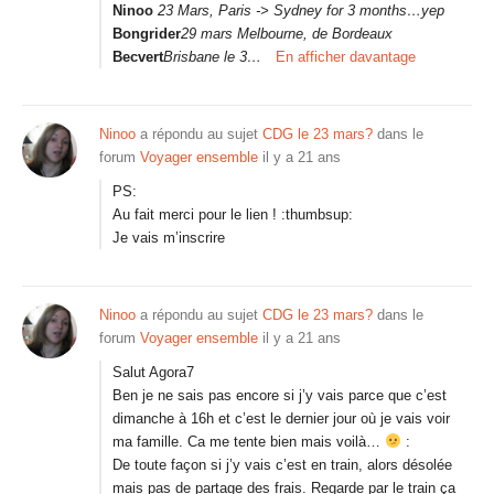
Ninoo
23 Mars, Paris -> Sydney for 3 months…yep
Bongrider
29 mars Melbourne, de Bordeaux
Becvert
Brisbane le 3…
En afficher davantage
Ninoo
a répondu au sujet
CDG le 23 mars?
dans le
forum
Voyager ensemble
il y a 21 ans
PS:
Au fait merci pour le lien ! :thumbsup:
Je vais m’inscrire
Ninoo
a répondu au sujet
CDG le 23 mars?
dans le
forum
Voyager ensemble
il y a 21 ans
Salut Agora7
Ben je ne sais pas encore si j’y vais parce que c’est
dimanche à 16h et c’est le dernier jour où je vais voir
ma famille. Ca me tente bien mais voilà…
:
De toute façon si j’y vais c’est en train, alors désolée
mais pas de partage des frais. Regarde par le train ça