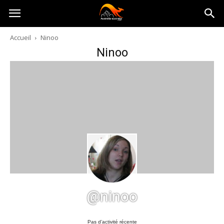
Australia-
Accueil
Ninoo
Ninoo
australie.com
@ninoo
Pas d’activité récente