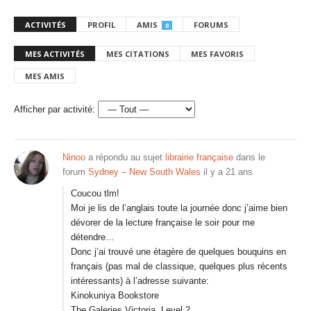
ACTIVITÉS
PROFIL
AMIS
FORUMS
0
MES ACTIVITÉS
MES CITATIONS
MES FAVORIS
MES AMIS
Afficher par activité:
Ninoo
a répondu au sujet
librairie française
dans le
forum
Sydney – New South Wales
il y a 21 ans
Coucou tlm!
Moi je lis de l’anglais toute la journée donc j’aime bien
dévorer de la lecture française le soir pour me
détendre…
Donc j’ai trouvé une étagère de quelques bouquins en
français (pas mal de classique, quelques plus récents
intéressants) à l’adresse suivante:
Kinokuniya Bookstore
The Galeries Victoria, Level 2