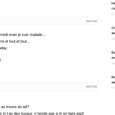
Hé
ca
21
#337539
Cr
au
amedi mais je suis malade…
16
re et tout et tout…
oday.
Ra
en
!
24
Ro
am
#337540
17
 as trouve du taf?
si t as des tuyaux, n hesite pas a m en faire part!