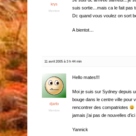
krys
suis sortie…mais ca le fait pas tr
Membre
Dc quand vous voulez on sort bo
A bientot…
11 avril 2005 à 3 h 44 min
Hello mates!!!
Moi je suis sur Sydney depuis un
bouge dans le centre ville pour 
djarto
rencontrer des compatriotes
Membre
jamais j’ai pas de nouvelles d’ici
Yannick