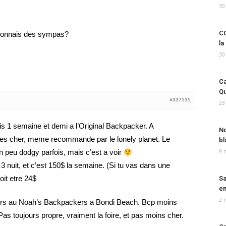
30
CO
connais des sympas?
la
30
Ca
Qu
#337535
23
s 1 semaine et demi a l’Original Backpacker. A
No
res cher, meme recommande par le lonely planet. Le
bl
9 
un peu dodgy parfois, mais c’est a voir
3 nuit, et c’est 150$ la semaine. (Si tu vas dans une
oit etre 24$
Sa
em
2 
jours au Noah’s Backpackers a Bondi Beach. Bcp moins
 Pas toujours propre, vraiment la foire, et pas moins cher.