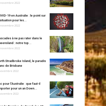
 novembre 2022
VID-19 en Australie : le point sur
 situation pour les...
 novembre 2022
scades à ne pas rater dans le
eensland : notre top...
 novembre 2022
rth Stradbroke Island, le paradis
anc de Brisbane
novembre 2022
c pour l’Australie : que faut-il
porter pour un an Down...
novembre 2022