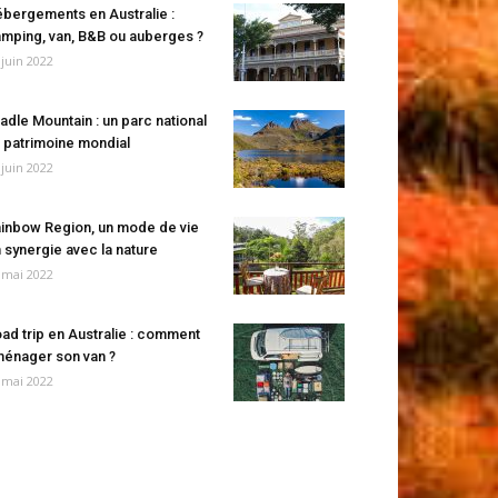
bergements en Australie :
mping, van, B&B ou auberges ?
 juin 2022
adle Mountain : un parc national
 patrimoine mondial
 juin 2022
inbow Region, un mode de vie
 synergie avec la nature
 mai 2022
ad trip en Australie : comment
énager son van ?
 mai 2022