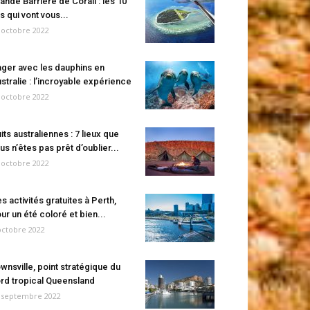
ande Barrière de Corail : les 10
es qui vont vous...
 octobre 2022
ger avec les dauphins en
stralie : l’incroyable expérience
 octobre 2022
its australiennes : 7 lieux que
us n’êtes pas prêt d’oublier...
 octobre 2022
s activités gratuites à Perth,
ur un été coloré et bien...
octobre 2022
wnsville, point stratégique du
rd tropical Queensland
 septembre 2022