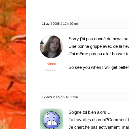
11 avril 2005 à 12 h 09 min
Sorry j’ai pas donné de news s
Une bonne grippe avec de la fièv
J’ai même pas pu aller bosser t
Ninoo
So see you when I will get better
Membre
12 avril 2005 à 5 h 01 min
Soigne toi bien alors…
Tu travailles ds quoi?Comment t
Je cherche pas activement, mais 