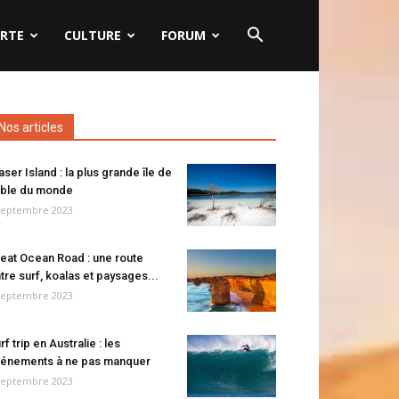
RTE
CULTURE
FORUM
Nos articles
aser Island : la plus grande île de
ble du monde
septembre 2023
eat Ocean Road : une route
tre surf, koalas et paysages...
septembre 2023
rf trip en Australie : les
énements à ne pas manquer
septembre 2023