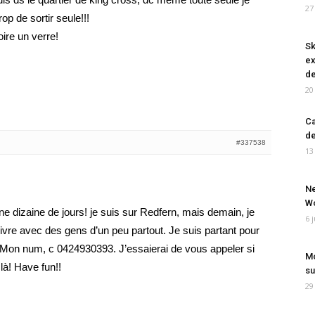
27
op de sortir seule!!!
ire un verre!
Sk
ex
de
20
Ca
de
#337538
13
Ne
Wo
e dizaine de jours! je suis sur Redfern, mais demain, je
6 
vivre avec des gens d’un peu partout. Je suis partant pour
Mon num, c 0424930393. J’essaierai de vous appeler si
Mo
 là! Have fun!!
su
29