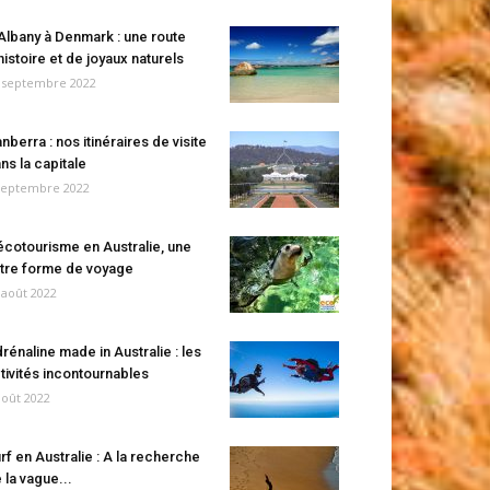
Albany à Denmark : une route
histoire et de joyaux naturels
 septembre 2022
nberra : nos itinéraires de visite
ns la capitale
septembre 2022
écotourisme en Australie, une
tre forme de voyage
 août 2022
rénaline made in Australie : les
tivités incontournables
août 2022
rf en Australie : A la recherche
 la vague...