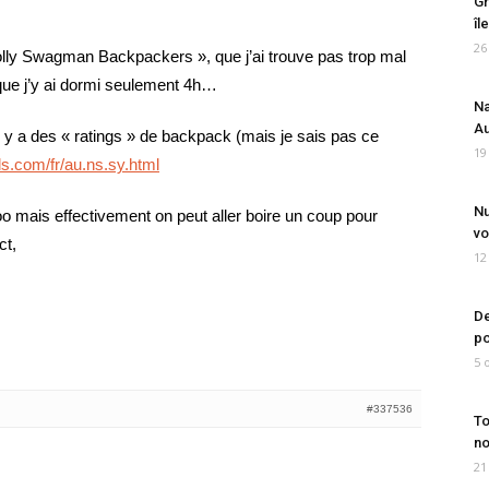
Gr
îl
26
Jolly Swagman Backpackers », que j’ai trouve pas trop mal
que j’y ai dormi seulement 4h…
Na
Au
ici, y a des « ratings » de backpack (mais je sais pas ce
19
ls.com/fr/au.ns.sy.html
Nu
o mais effectivement on peut aller boire un coup pour
vo
ct,
12
De
po
5 
#337536
To
no
21