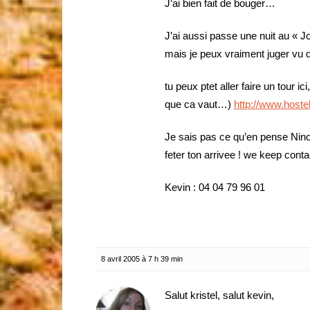
J’ai bien fait de bouger…
J’ai aussi passe une nuit au « 
mais je peux vraiment juger vu 
tu peux ptet aller faire un tour 
que ca vaut…)
http://www.hoste
Je sais pas ce qu’en pense Nino
feter ton arrivee ! we keep conta
Kevin : 04 04 79 96 01
8 avril 2005 à 7 h 39 min
Salut kristel, salut kevin,