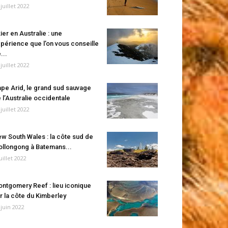
 juillet 2022
ier en Australie : une
périence que l’on vous conseille
...
 juillet 2022
pe Arid, le grand sud sauvage
 l’Australie occidentale
 juillet 2022
w South Wales : la côte sud de
llongong à Batemans...
juillet 2022
ntgomery Reef : lieu iconique
r la côte du Kimberley
 juin 2022