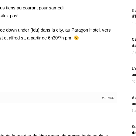
vous tiens au courant pour samedi.
D’
sitez pas!
d’
15
nce down under (fdu) dans la city, au Paragon Hotel, vers
 st et alfred st, a partir de 6h30/7h pm.
Ca
da
7 
L’
au
10
Ad
#337537
ac
3 
Su
de
is ds le quartier de king cross, dc meme toute seule je