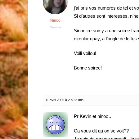
j’ai pris vos numeros de tel et 
Si d’autres sont interesses, n’he
Ninoo
Membre
Sinon ce soir y a une soiree fra
circular quay, a l’angle de loftus
Voili voilou!
Bonne soiree!
11 avril 2005 à 2 h 33 min
Pr Kevin et ninoo…
Ca vous dit qu on se voit??
Je suis dc arrivee samedi…je su