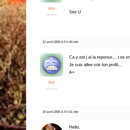
krys
See U
Membre
12 avril 2005 à 5 h 04 min
Ca y est j ai la reponse… t es e
Je suis allee voir ton profil…
A+
krys
Membre
19 avril 2005 à 4 h 01 min
Hello,