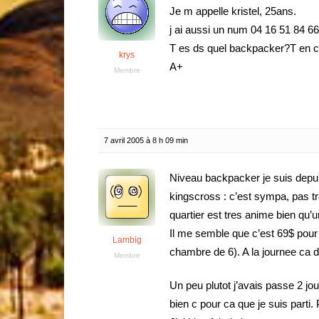
Je m appelle kristel, 25ans.
j ai aussi un num 04 16 51 84 66
T es ds quel backpacker?T en 
krys
A+
Membre
7 avril 2005 à 8 h 09 min
Niveau backpacker je suis depui
kingscross : c’est sympa, pas t
quartier est tres anime bien qu’
Il me semble que c’est 69$ pour 
Lambig
chambre de 6). A la journee ca d
Membre
Un peu plutot j’avais passe 2 
bien c pour ca que je suis parti.