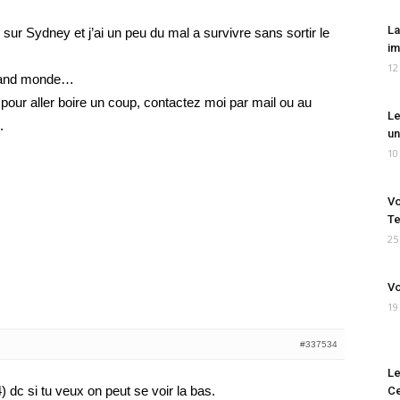
La
 sur Sydney et j’ai un peu du mal a survivre sans sortir le
im
12
grand monde…
 pour aller boire un coup, contactez moi par mail ou au
Le
.
un
10
Vo
Te
25
Vo
19
#337534
Le
 dc si tu veux on peut se voir la bas.
Ce