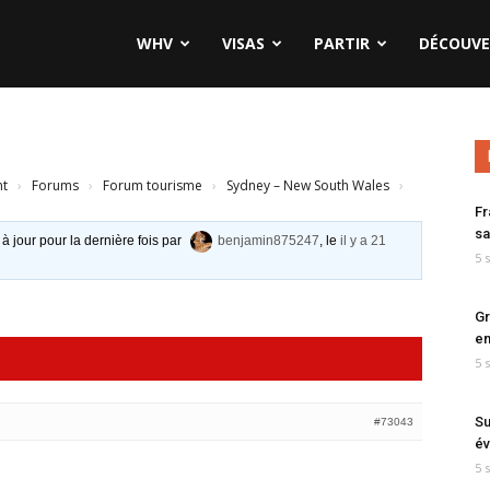
WHV
VISAS
PARTIR
DÉCOUVE
nt
›
Forums
›
Forum tourisme
›
Sydney – New South Wales
›
Fr
sa
 à jour pour la dernière fois par
benjamin875247
, le
il y a 21
5 
Gr
en
5 
Su
#73043
év
5 