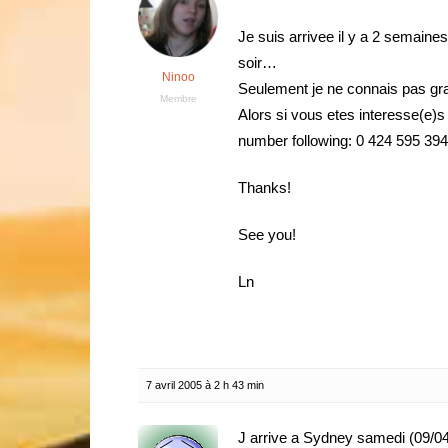
Je suis arrivee il y a 2 semaines
soir…
Ninoo
Seulement je ne connais pas 
Membre
Alors si vous etes interesse(e)s
number following: 0 424 595 394
Thanks!
See you!
Ln
7 avril 2005 à 2 h 43 min
J arrive a Sydney samedi (09/04)