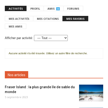
ACTIVITÉS
PROFIL
AMIS
FORUMS
0
MES ACTIVITÉS
MES CITATIONS
MES FAVORIS
MES AMIS
Afficher par activité:
Aucune activité n'a été trouvée. Utilisez un autre filtre de recherche.
Nos articles
Fraser Island : la plus grande île de sable du
monde
5 septembre 2023