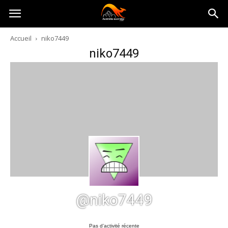
Australia-
Accueil
niko7449
niko7449
australie.com
@niko7449
Pas d’activité récente