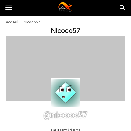
Australia-
Accueil
Nicooo57
Nicooo57
australie.com
@nicooo57
Pas d’activité récente