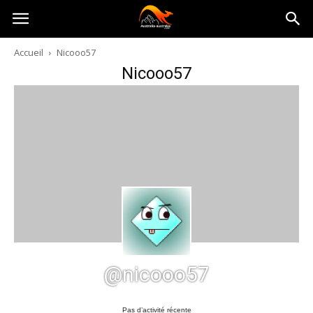
Australia-
Accueil
Nicooo57
Nicooo57
australie.com
@nicooo57
Pas d’activité récente