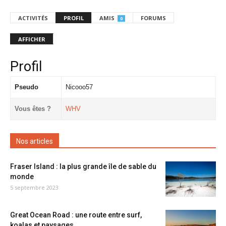
ACTIVITÉS
PROFIL
AMIS
FORUMS
0
AFFICHER
Profil
Pseudo
Nicooo57
Vous êtes ?
WHV
Nos articles
Fraser Island : la plus grande île de sable du
monde
5 septembre 2023
Great Ocean Road : une route entre surf,
koalas et paysages...