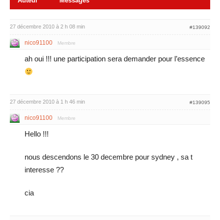
Auteur
Messages
27 décembre 2010 à 2 h 08 min
#139092
nico91100
Membre
ah oui !!! une participation sera demander pour l’essence
27 décembre 2010 à 1 h 46 min
#139095
nico91100
Membre
Hello !!!
nous descendons le 30 decembre pour sydney , sa t
interesse ??
cia