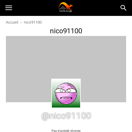
Australia-
Accueil
nico91100
nico91100
australie.com
@nico91100
Pas d’activité récente