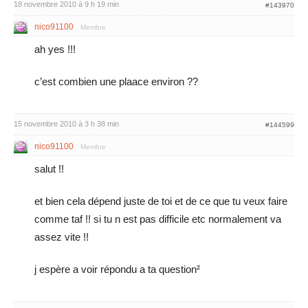
18 novembre 2010 à 9 h 19 min
#143970
nico91100
Membre
ah yes !!!
c’est combien une plaace environ ??
15 novembre 2010 à 3 h 38 min
#144599
nico91100
Membre
salut !!
et bien cela dépend juste de toi et de ce que tu veux faire
comme taf !! si tu n est pas difficile etc normalement va
assez vite !!
j espère a voir répondu a ta question²