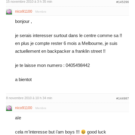
15 novembre 2010 à 3 h 35 min
#145296
nico91100
Membre
bonjour ,
je serais interesser surtout dans le centre comme sa !!
en plus je compte rester 6 mois a Melbourne, je suis
actuellement en backpacker a franklin street !!
je te laisse mon numero : 0405498442
a bientot
8 novembre 2010 à 10 h 34 min
#144987
nico91100
Membre
aïe
cela m’interesse but i’am boys !!!
good luck