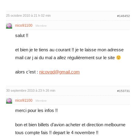
25 octobre 2010 à 21 h 02 min
#146452
nico91100
Membre
salut !!
et bien je te tiens au courant !! je te laisse mon adresse
mail car j ai du mal a allez régulièrement sur le site
alors c’est :
nicovqd@gmail.com
30 septembre 2010 à 23 h 26 min
#153731
nico91100
Membre
merci pour les infos !!
bon et bien billets d’avion acheter et direction melbourne
tous compte fais !! depart le 4 novembre !!