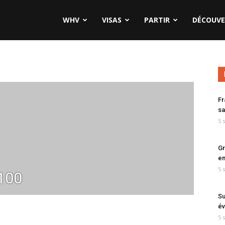
WHV
VISAS
PARTIR
DÉCOUVE
Fr
sa
5 
Gr
en
5 
100
Su
év
5 