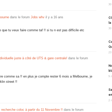
30
bourne
dans le forum
Jobs whv
il y a 16 ans
CO
la
30
 que tu veux faire comme taf !! si tu n est pas difficile etc
Ca
Qu
23
ividuelle juste à côté de UTS & gare centrale!
dans le forum
No
bl
9 
ntre comme sa !! en plus je compte rester 6 mois a Melbourne, je
lin street !!
Sa
em
2 
 recherche coloc à partir du 11 Novembre !!
dans le forum