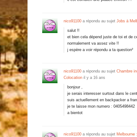
nico91100
a répondu au sujet
Jobs à Mel
salut !!
et bien cela dépend juste de toi et de ce
normalement va assez vite !!
j espère a voir répondu a ta question²
nico91100
a répondu au sujet
Chambre ind
Colocation
il y a 16 ans
bonjour ,
je serais interesser surtout dans le ce
suis actuellement en backpacker a frank
je te laisse mon numero : 0405498442
a bientot
nico91100
a répondu au sujet
Melbourne :