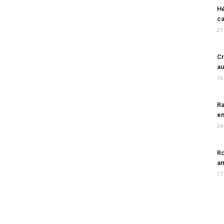
Hé
ca
21
Cr
au
16
Ra
en
24
Ro
am
17