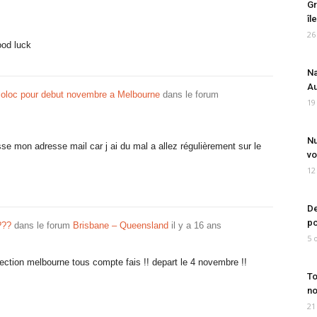
Gr
îl
26
od luck
Na
Au
coloc pour debut novembre a Melbourne
dans le forum
19
Nu
aisse mon adresse mail car j ai du mal a allez régulièrement sur le
vo
12
De
po
???
dans le forum
Brisbane – Queensland
il y a 16 ans
5 
irection melbourne tous compte fais !! depart le 4 novembre !!
To
no
21