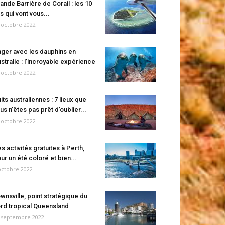
ande Barrière de Corail : les 10
es qui vont vous...
 octobre 2022
ger avec les dauphins en
stralie : l’incroyable expérience
 octobre 2022
its australiennes : 7 lieux que
us n’êtes pas prêt d’oublier...
 octobre 2022
s activités gratuites à Perth,
ur un été coloré et bien...
octobre 2022
wnsville, point stratégique du
rd tropical Queensland
 septembre 2022