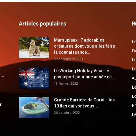
Articles populaires
R
Marsupiaux : 7 adorables
Le
créatures dont vous allez faire
Dé
la connaissance...
2 septembre 2021
Le
Le
Le Working Holiday Visa : le
...
passeport pour une année en...
Au
18 février 2022
Le
E
Grande Barrière de Corail : les
r
Pr
10 îles qui vont vous...
26 octobre 2022
Le