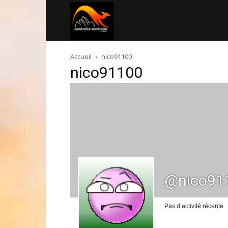
Australia-
Accueil
nico91100
australie.com
nico91100
@nico91
Pas d’activité récente