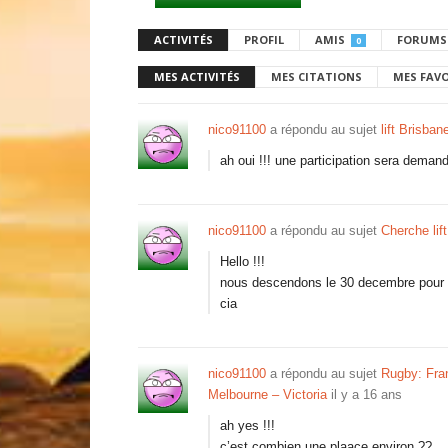
ACTIVITÉS
PROFIL
AMIS
FORUMS
0
MES ACTIVITÉS
MES CITATIONS
MES FAV
nico91100
a répondu au sujet
lift Brisba
ah oui !!! une participation sera deman
nico91100
a répondu au sujet
Cherche lif
Hello !!!
nous descendons le 30 decembre pour s
cia
nico91100
a répondu au sujet
Rugby: Fran
Melbourne – Victoria
il y a 16 ans
ah yes !!!
c’est combien une plaace environ ??