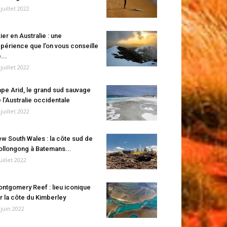
 juillet 2022
ier en Australie : une
périence que l’on vous conseille
...
 juillet 2022
pe Arid, le grand sud sauvage
 l’Australie occidentale
 juillet 2022
w South Wales : la côte sud de
llongong à Batemans...
juillet 2022
ntgomery Reef : lieu iconique
r la côte du Kimberley
 juin 2022