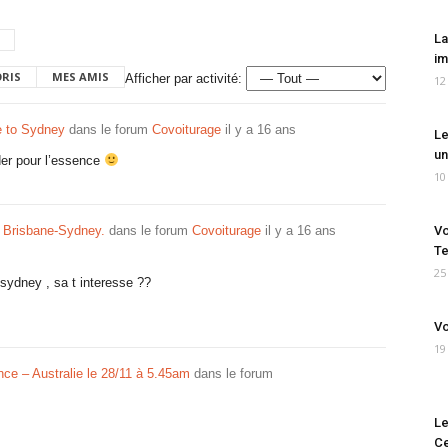
La
im
ORIS
MES AMIS
Afficher par activité:
12
ne to Sydney
dans le forum
Covoiturage
il y a 16 ans
Le
un
der pour l’essence
10
t Brisbane-Sydney.
dans le forum
Covoiturage
il y a 16 ans
Vo
Te
25
ydney , sa t interesse ??
Vo
19
ce – Australie le 28/11 à 5.45am
dans le forum
Le
Ce