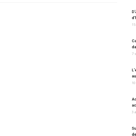
D’
d’
15
Ca
da
7 
L’
au
10
Ad
ac
3 
Su
de