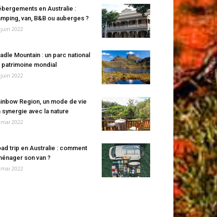
bergements en Australie :
mping, van, B&B ou auberges ?
 juin 2022
adle Mountain : un parc national
 patrimoine mondial
 juin 2022
inbow Region, un mode de vie
 synergie avec la nature
 mai 2022
ad trip en Australie : comment
énager son van ?
 mai 2022