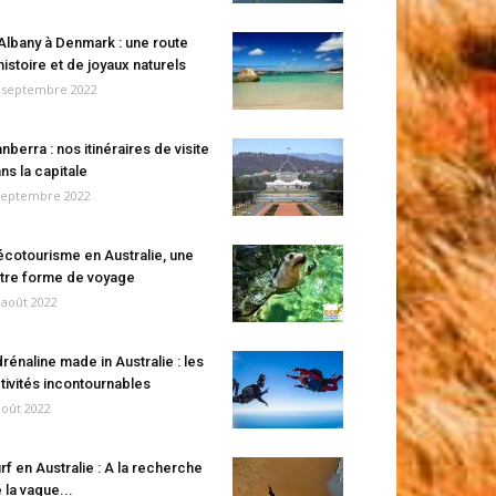
Albany à Denmark : une route
histoire et de joyaux naturels
 septembre 2022
nberra : nos itinéraires de visite
ns la capitale
septembre 2022
écotourisme en Australie, une
tre forme de voyage
 août 2022
rénaline made in Australie : les
tivités incontournables
août 2022
rf en Australie : A la recherche
 la vague...