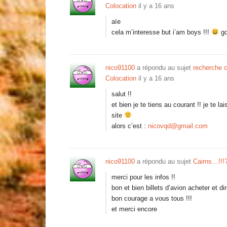
Colocation
il y a 16 ans
aïe
cela m’interesse but i’am boys !!!
go
nico91100
a répondu au sujet
recherche 
Colocation
il y a 16 ans
salut !!
et bien je te tiens au courant !! je te l
site
alors c’est :
nicovqd@gmail.com
nico91100
a répondu au sujet
Cairns…!!!
merci pour les infos !!
bon et bien billets d’avion acheter et d
bon courage a vous tous !!!
et merci encore