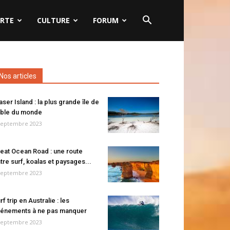
RTE
CULTURE
FORUM
Nos articles
aser Island : la plus grande île de
ble du monde
septembre 2023
eat Ocean Road : une route
tre surf, koalas et paysages...
septembre 2023
rf trip en Australie : les
énements à ne pas manquer
septembre 2023