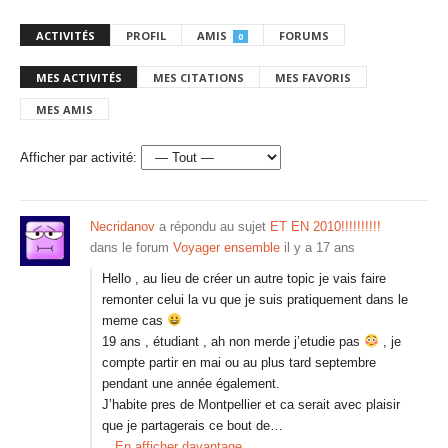
ACTIVITÉS
PROFIL
AMIS
FORUMS
0
MES ACTIVITÉS
MES CITATIONS
MES FAVORIS
MES AMIS
Afficher par activité:
Necridanov
a répondu au sujet
ET EN 2010!!!!!!!!!!
dans le forum
Voyager ensemble
il y a 17 ans
Hello , au lieu de créer un autre topic je vais faire
remonter celui la vu que je suis pratiquement dans le
meme cas
19 ans , étudiant , ah non merde j’etudie pas
, je
compte partir en mai ou au plus tard septembre
pendant une année également.
J’habite pres de Montpellier et ca serait avec plaisir
que je partagerais ce bout de…
En afficher davantage