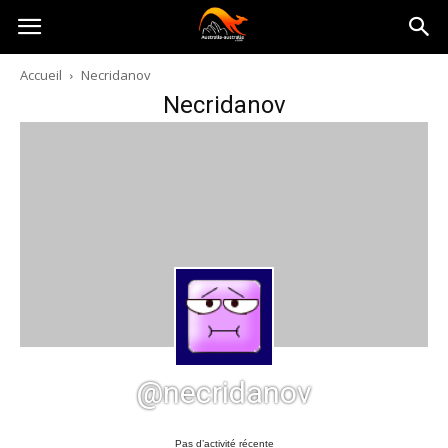
Australia-
Accueil
Necridanov
Necridanov
australie.com
@necridanov
Pas d’activité récente