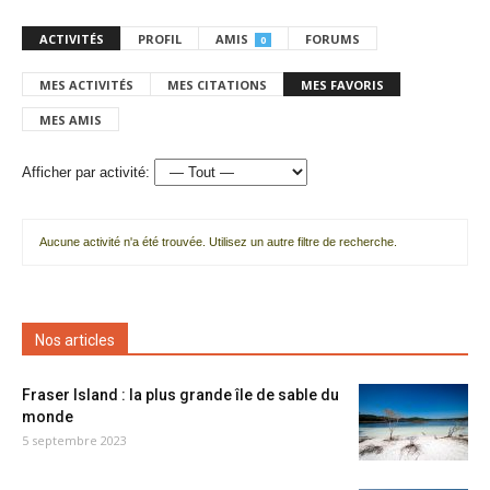
ACTIVITÉS
PROFIL
AMIS
FORUMS
0
MES ACTIVITÉS
MES CITATIONS
MES FAVORIS
MES AMIS
Afficher par activité:
Aucune activité n'a été trouvée. Utilisez un autre filtre de recherche.
Nos articles
Fraser Island : la plus grande île de sable du
monde
5 septembre 2023