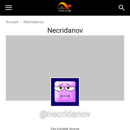
Australia-
Accueil
Necridanov
Necridanov
australie.com
@necridanov
Pas d’activité récente