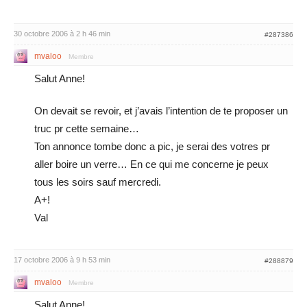
30 octobre 2006 à 2 h 46 min
#287386
mvaloo
Membre
Salut Anne!
On devait se revoir, et j’avais l’intention de te proposer un
truc pr cette semaine…
Ton annonce tombe donc a pic, je serai des votres pr
aller boire un verre… En ce qui me concerne je peux
tous les soirs sauf mercredi.
A+!
Val
17 octobre 2006 à 9 h 53 min
#288879
mvaloo
Membre
Salut Anne!