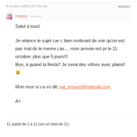
6 octobre 2006 à 9 h 56 min
#291917
mvaloo
Membre
Salut à tous!
Je relance le sujet car c bien motivant de voir qu’on est
pas mal ds le meme cas… mon arrivée est pr le 11
octobre: plus que 5 jours!!!
Bon, à quand la fiesta? Je serai des vôtres avec plaisir!
Mon msn si ca vs dit:
val_moug1@hotmail.com
A+
11 sujets de 1 à 11 (sur un total de 11)