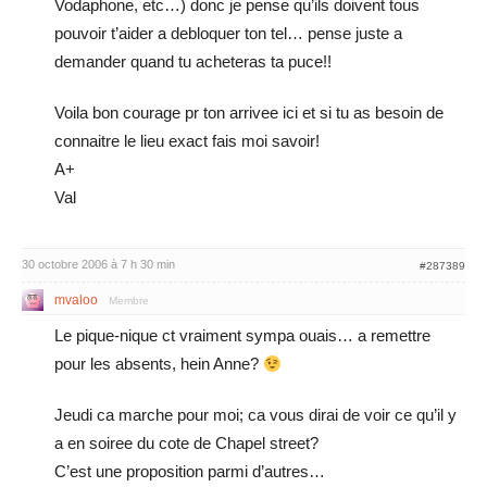
Vodaphone, etc…) donc je pense qu’ils doivent tous
pouvoir t’aider a debloquer ton tel… pense juste a
demander quand tu acheteras ta puce!!
Voila bon courage pr ton arrivee ici et si tu as besoin de
connaitre le lieu exact fais moi savoir!
A+
Val
30 octobre 2006 à 7 h 30 min
#287389
mvaloo
Membre
Le pique-nique ct vraiment sympa ouais… a remettre
pour les absents, hein Anne?
Jeudi ca marche pour moi; ca vous dirai de voir ce qu’il y
a en soiree du cote de Chapel street?
C’est une proposition parmi d’autres…