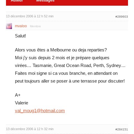
Auteur
Messages
13 décembre 2006 à 12 h 52 min
#289603
mvaloo
Membre
Salut!
Alors vous êtes a Melbourne ou deja reparties?
Moi j’y suis depuis 2 mois et je prépare quelques
virées… Tasmanie, Great Ocean Road, Perth, Sydney…
Faites moi signe si ca vous branche, en attendant on
peut toujours aller se poser à une terrasse pour discuter!
A+
Valerie
val_moug1@hotmail.com
13 décembre 2006 à 12 h 32 min
#284151