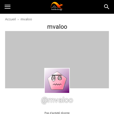
Australia-
Accueil
mvaloo
mvaloo
australie.com
@mvaloo
Pas d’activité récente