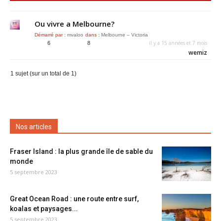
Ou vivre a Melbourne?
Démarré par :
mvaloo
dans :
Melbourne – Victoria
il y a 15 années et 7 mois
6
8
wemiz
1 sujet (sur un total de 1)
Nos articles
Fraser Island : la plus grande île de sable du
monde
5 septembre 2023
Great Ocean Road : une route entre surf,
koalas et paysages...
5 septembre 2023