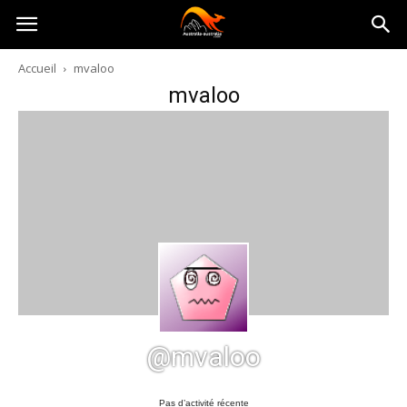
Australia-
Accueil
mvaloo
mvaloo
australie.com
@mvaloo
Pas d’activité récente