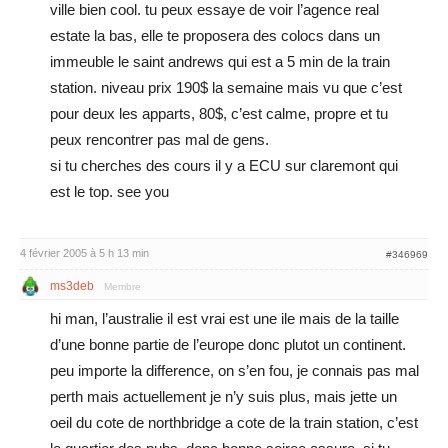
ville bien cool. tu peux essaye de voir l’agence real
estate la bas, elle te proposera des colocs dans un
immeuble le saint andrews qui est a 5 min de la train
station. niveau prix 190$ la semaine mais vu que c’est
pour deux les apparts, 80$, c’est calme, propre et tu
peux rencontrer pas mal de gens.
si tu cherches des cours il y a ECU sur claremont qui
est le top. see you
4 février 2005 à 5 h 13 min
#346969
ms3deb
Membre
hi man, l’australie il est vrai est une ile mais de la taille
d’une bonne partie de l’europe donc plutot un continent.
peu importe la difference, on s’en fou, je connais pas mal
perth mais actuellement je n’y suis plus, mais jette un
oeil du cote de northbridge a cote de la train station, c’est