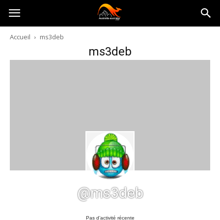
Australia-
Accueil
ms3deb
ms3deb
australie.com
@ms3deb
Pas d’activité récente