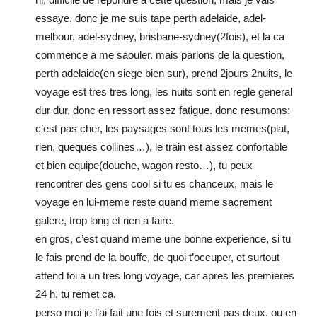
essaye, donc je me suis tape perth adelaide, adel-
melbour, adel-sydney, brisbane-sydney(2fois), et la ca
commence a me saouler. mais parlons de la question,
perth adelaide(en siege bien sur), prend 2jours 2nuits, le
voyage est tres tres long, les nuits sont en regle general
dur dur, donc en ressort assez fatigue. donc resumons:
c’est pas cher, les paysages sont tous les memes(plat,
rien, queques collines…), le train est assez confortable
et bien equipe(douche, wagon resto…), tu peux
rencontrer des gens cool si tu es chanceux, mais le
voyage en lui-meme reste quand meme sacrement
galere, trop long et rien a faire.
en gros, c’est quand meme une bonne experience, si tu
le fais prend de la bouffe, de quoi t’occuper, et surtout
attend toi a un tres long voyage, car apres les premieres
24 h, tu remet ca.
perso moi je l’ai fait une fois et surement pas deux, ou en