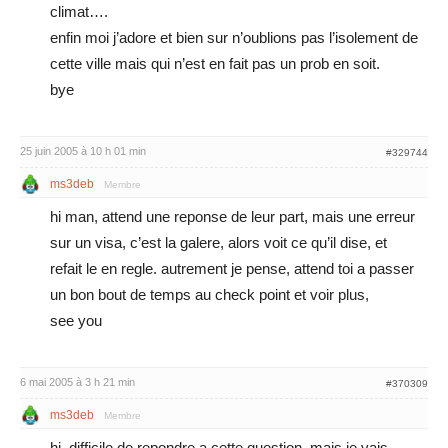
climat….
enfin moi j’adore et bien sur n’oublions pas l’isolement de
cette ville mais qui n’est en fait pas un prob en soit.
bye
25 juin 2005 à 10 h 01 min
#329744
ms3deb
Membre
hi man, attend une reponse de leur part, mais une erreur
sur un visa, c’est la galere, alors voit ce qu’il dise, et
refait le en regle. autrement je pense, attend toi a passer
un bon bout de temps au check point et voir plus,
see you
6 mai 2005 à 3 h 21 min
#370309
ms3deb
Membre
hi, difficile de repondre a cette question, mais je vais