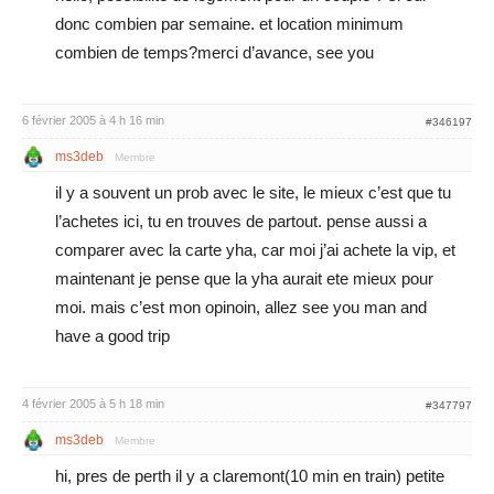
donc combien par semaine. et location minimum
combien de temps?merci d’avance, see you
6 février 2005 à 4 h 16 min
#346197
ms3deb
Membre
il y a souvent un prob avec le site, le mieux c’est que tu
l’achetes ici, tu en trouves de partout. pense aussi a
comparer avec la carte yha, car moi j’ai achete la vip, et
maintenant je pense que la yha aurait ete mieux pour
moi. mais c’est mon opinoin, allez see you man and
have a good trip
4 février 2005 à 5 h 18 min
#347797
ms3deb
Membre
hi, pres de perth il y a claremont(10 min en train) petite