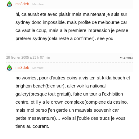
ms3deb
Membre
hi, ca aurait ete avec plaisir mais maintenant je suis sur
sydney donc impossible. mais profite de melbourne car
ca vaut le coup, mais a la premiere impression je pense
preferer sydney(cela reste a confirmer). see you
28 février 2005 à 23 h 07 min
#342983
ms3deb
Membre
no worries, pour d’autres coins a visiter, st-kilda beach et
brighton beach(bien sur), aller voir la national
gallery(presque tout gratuit), faire un tour a l’exhibition
centre, et il y a le crown complexe(complexe du casino,
mais moi perso j’en garde un mauvais souvenir car
petite mesaventure)… voila si j’ouble des trucs je vous
tiens au courant.