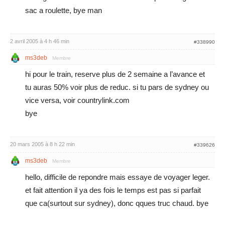
sac a roulette, bye man
2 avril 2005 à 4 h 46 min
#338990
ms3deb
Membre
hi pour le train, reserve plus de 2 semaine a l’avance et
tu auras 50% voir plus de reduc. si tu pars de sydney ou
vice versa, voir countrylink.com
bye
20 mars 2005 à 8 h 22 min
#339626
ms3deb
Membre
hello, difficile de repondre mais essaye de voyager leger.
et fait attention il ya des fois le temps est pas si parfait
que ca(surtout sur sydney), donc qques truc chaud. bye