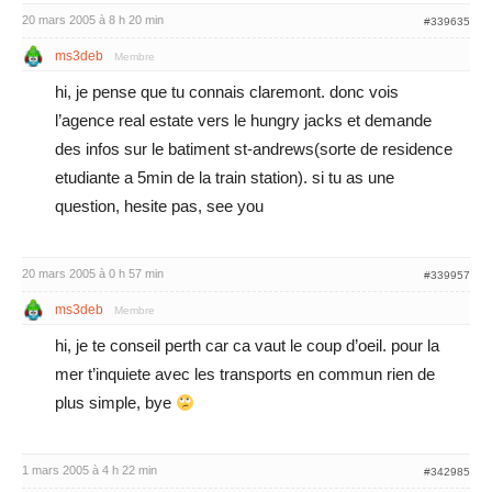
20 mars 2005 à 8 h 20 min
#339635
ms3deb
Membre
hi, je pense que tu connais claremont. donc vois
l’agence real estate vers le hungry jacks et demande
des infos sur le batiment st-andrews(sorte de residence
etudiante a 5min de la train station). si tu as une
question, hesite pas, see you
20 mars 2005 à 0 h 57 min
#339957
ms3deb
Membre
hi, je te conseil perth car ca vaut le coup d’oeil. pour la
mer t’inquiete avec les transports en commun rien de
plus simple, bye
1 mars 2005 à 4 h 22 min
#342985