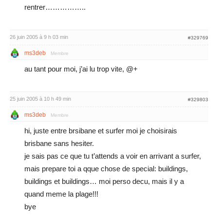
rentrer……………..
26 juin 2005 à 9 h 03 min
#329769
ms3deb
Membre
au tant pour moi, j’ai lu trop vite, @+
25 juin 2005 à 10 h 49 min
#329803
ms3deb
Membre
hi, juste entre brsibane et surfer moi je choisirais
brisbane sans hesiter.
je sais pas ce que tu t’attends a voir en arrivant a surfer,
mais prepare toi a qque chose de special: buildings,
buildings et buildings… moi perso decu, mais il y a
quand meme la plage!!!
bye