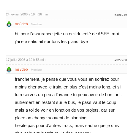
24 février 2006 à 19 h 26 min
#305949
ms3deb
Membre
hi, pour l’assurance jette un oeil du coté de ASFE. moi
j’ai été satisfait sur tous les plans, bye
17 juillet 2005 à 12 h 53 min
#327900
ms3deb
Membre
franchement, je pense que vous vous en sortirez pour
moins cher avec le train. en plus c’est moins long. et si
tu reserves un peu a l’avance tu peux avoir de bon tarif.
autrement en restant sur le bus, le pass vaut le coup
mais a toi de voir en fonction de vos projets, car sur
place on change souvent de planning.
hesite pas pour d’autres trucs, mais sache que je suis