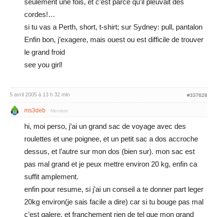
seulement une fois, et c’est parce qu’il pleuvait des
cordes!…
si tu vas a Perth, short, t-shirt; sur Sydney: pull, pantalon
Enfin bon, j’exagere, mais ouest ou est difficile de trouver
le grand froid
see you girl!
5 avril 2005 à 13 h 32 min
#337628
ms3deb
Membre
hi, moi perso, j’ai un grand sac de voyage avec des
roulettes et une poignee, et un petit sac a dos accroche
dessus, et l’autre sur mon dos (bien sur). mon sac est
pas mal grand et je peux mettre environ 20 kg, enfin ca
suffit amplement.
enfin pour resume, si j’ai un conseil a te donner part leger
20kg environ(je sais facile a dire) car si tu bouge pas mal
c’est galere. et franchement rien de tel que mon grand