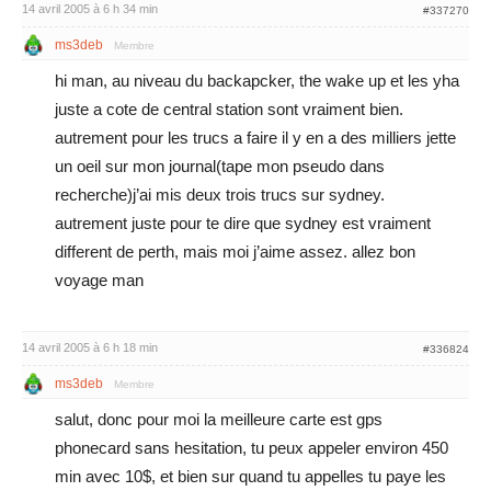
14 avril 2005 à 6 h 34 min
#337270
ms3deb
Membre
hi man, au niveau du backapcker, the wake up et les yha
juste a cote de central station sont vraiment bien.
autrement pour les trucs a faire il y en a des milliers jette
un oeil sur mon journal(tape mon pseudo dans
recherche)j’ai mis deux trois trucs sur sydney.
autrement juste pour te dire que sydney est vraiment
different de perth, mais moi j’aime assez. allez bon
voyage man
14 avril 2005 à 6 h 18 min
#336824
ms3deb
Membre
salut, donc pour moi la meilleure carte est gps
phonecard sans hesitation, tu peux appeler environ 450
min avec 10$, et bien sur quand tu appelles tu paye les