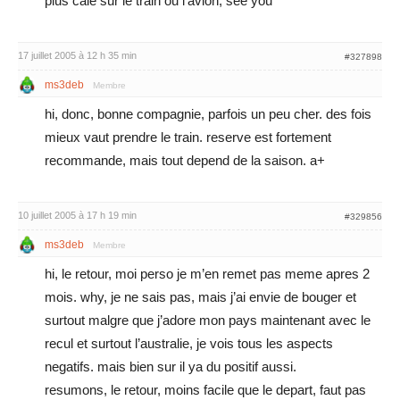
plus cale sur le train ou l’avion, see you
17 juillet 2005 à 12 h 35 min
#327898
ms3deb
Membre
hi, donc, bonne compagnie, parfois un peu cher. des fois
mieux vaut prendre le train. reserve est fortement
recommande, mais tout depend de la saison. a+
10 juillet 2005 à 17 h 19 min
#329856
ms3deb
Membre
hi, le retour, moi perso je m’en remet pas meme apres 2
mois. why, je ne sais pas, mais j’ai envie de bouger et
surtout malgre que j’adore mon pays maintenant avec le
recul et surtout l’australie, je vois tous les aspects
negatifs. mais bien sur il ya du positif aussi.
resumons, le retour, moins facile que le depart, faut pas