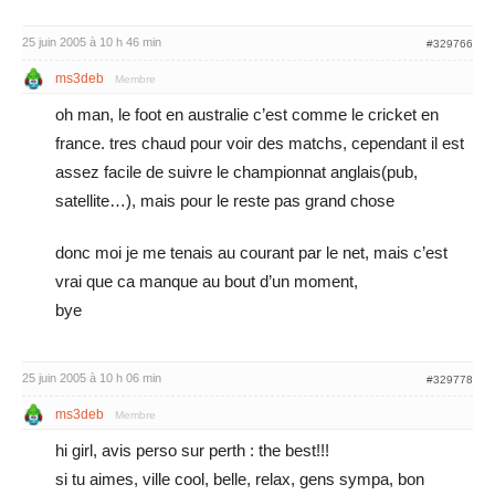
25 juin 2005 à 10 h 46 min
#329766
ms3deb
Membre
oh man, le foot en australie c’est comme le cricket en
france. tres chaud pour voir des matchs, cependant il est
assez facile de suivre le championnat anglais(pub,
satellite…), mais pour le reste pas grand chose
donc moi je me tenais au courant par le net, mais c’est
vrai que ca manque au bout d’un moment,
bye
25 juin 2005 à 10 h 06 min
#329778
ms3deb
Membre
hi girl, avis perso sur perth : the best!!!
si tu aimes, ville cool, belle, relax, gens sympa, bon