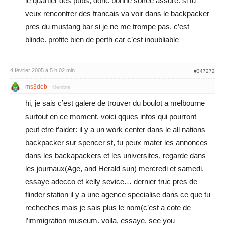
le quartier des pubs, donc bonne soiree assure. si tu
veux rencontrer des francais va voir dans le backpacker
pres du mustang bar si je ne me trompe pas, c’est
blinde. profite bien de perth car c’est inoubliable
4 février 2005 à 5 h 02 min
#347272
ms3deb
Membre
hi, je sais c’est galere de trouver du boulot a melbourne
surtout en ce moment. voici qques infos qui pourront
peut etre t’aider: il y a un work center dans le all nations
backpacker sur spencer st, tu peux mater les annonces
dans les backapackers et les universites, regarde dans
les journaux(Age, and Herald sun) mercredi et samedi,
essaye adecco et kelly sevice… dernier truc pres de
flinder station il y a une agence specialise dans ce que tu
recheches mais je sais plus le nom(c’est a cote de
l’immigration museum. voila, essaye, see you