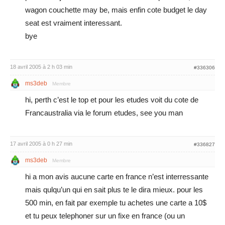
wagon couchette may be, mais enfin cote budget le day
seat est vraiment interessant.
bye
18 avril 2005 à 2 h 03 min
#336306
ms3deb
Membre
hi, perth c’est le top et pour les etudes voit du cote de
Francaustralia via le forum etudes, see you man
17 avril 2005 à 0 h 27 min
#336827
ms3deb
Membre
hi a mon avis aucune carte en france n’est interressante
mais qulqu’un qui en sait plus te le dira mieux. pour les
500 min, en fait par exemple tu achetes une carte a 10$
et tu peux telephoner sur un fixe en france (ou un