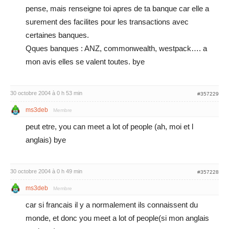
pense, mais renseigne toi apres de ta banque car elle a
surement des facilites pour les transactions avec
certaines banques.
Qques banques : ANZ, commonwealth, westpack…. a
mon avis elles se valent toutes. bye
30 octobre 2004 à 0 h 53 min
#357229
ms3deb
Membre
peut etre, you can meet a lot of people (ah, moi et l
anglais) bye
30 octobre 2004 à 0 h 49 min
#357228
ms3deb
Membre
car si francais il y a normalement ils connaissent du
monde, et donc you meet a lot of people(si mon anglais