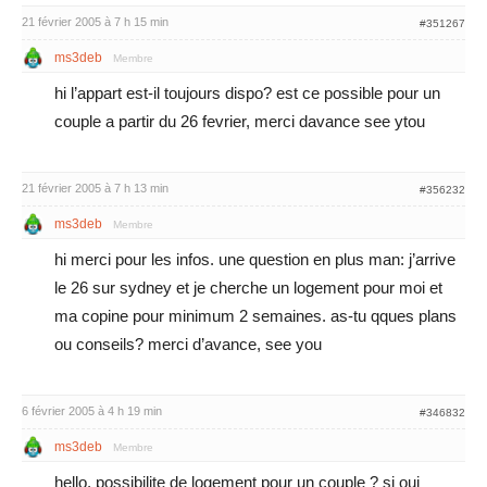
21 février 2005 à 7 h 15 min
#351267
ms3deb
Membre
hi l’appart est-il toujours dispo? est ce possible pour un
couple a partir du 26 fevrier, merci davance see ytou
21 février 2005 à 7 h 13 min
#356232
ms3deb
Membre
hi merci pour les infos. une question en plus man: j’arrive
le 26 sur sydney et je cherche un logement pour moi et
ma copine pour minimum 2 semaines. as-tu qques plans
ou conseils? merci d’avance, see you
6 février 2005 à 4 h 19 min
#346832
ms3deb
Membre
hello, possibilite de logement pour un couple ? si oui