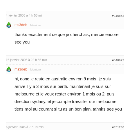
4 février 2005 à 4 h 53 min
#346863
ms3deb
Membre
thanks exactement ce que je cherchais, mercie encore
see you
16 janvier 2005 à 22 h 56 min
#348623
ms3deb
Membre
hi, donc je reste en australie environ 9 mois, je suis
arrive il y a 3 mois sur perth. maintenant je suis sur
melbourne et je veux rester environ 1 mois ou 2, puis
direction sydney. et je compte travailler sur melbourne.
tiens moi au courant si tu as un bon plan, tahnks see you
6 janvier 2005 à 7 h 14 min
#351230