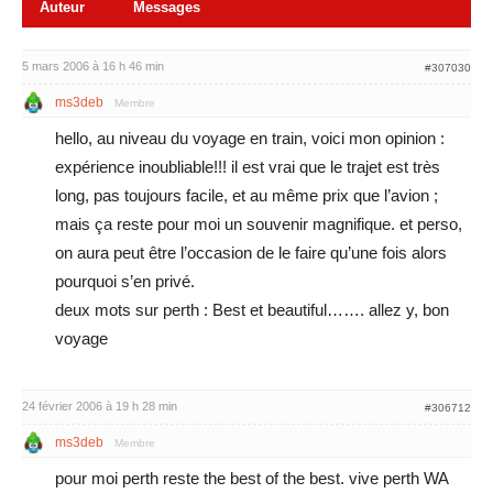
Auteur
Messages
5 mars 2006 à 16 h 46 min
#307030
ms3deb
Membre
hello, au niveau du voyage en train, voici mon opinion :
expérience inoubliable!!! il est vrai que le trajet est très
long, pas toujours facile, et au même prix que l’avion ;
mais ça reste pour moi un souvenir magnifique. et perso,
on aura peut être l’occasion de le faire qu’une fois alors
pourquoi s’en privé.
deux mots sur perth : Best et beautiful……. allez y, bon
voyage
24 février 2006 à 19 h 28 min
#306712
ms3deb
Membre
pour moi perth reste the best of the best. vive perth WA