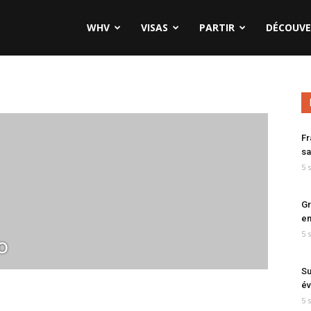
WHV
VISAS
PARTIR
DÉCOUVE
Fr
sa
5 
Gr
en
5 
o
Su
év
5 