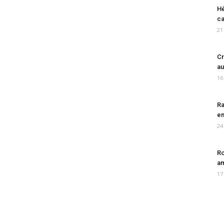
Hé
ca
21
Cr
au
16
Ra
en
24
Ro
am
17