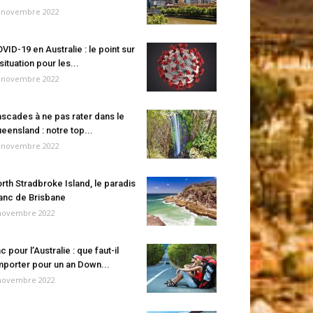
 novembre 2022
VID-19 en Australie : le point sur
 situation pour les...
 novembre 2022
scades à ne pas rater dans le
eensland : notre top...
 novembre 2022
rth Stradbroke Island, le paradis
anc de Brisbane
novembre 2022
c pour l’Australie : que faut-il
porter pour un an Down...
novembre 2022