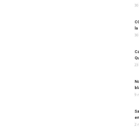
30
CO
la
30
Ca
Qu
23
No
bl
9 
Sa
em
2 