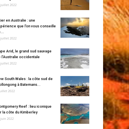
 juillet 2022
ier en Australie : une
périence que l’on vous conseille
...
 juillet 2022
pe Arid, le grand sud sauvage
 l’Australie occidentale
 juillet 2022
w South Wales : la côte sud de
llongong à Batemans...
juillet 2022
ntgomery Reef : lieu iconique
r la côte du Kimberley
 juin 2022