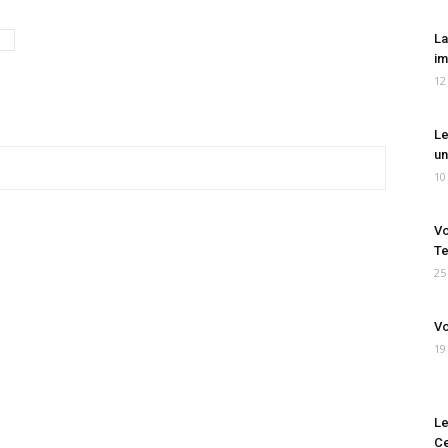
La
im
12
Le
un
10
Vo
Te
25
Vo
19
Le
Ce