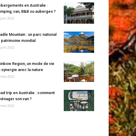
bergements en Australie :
mping, van, B&B ou auberges ?
 juin 2022
adle Mountain : un parc national
 patrimoine mondial
 juin 2022
inbow Region, un mode de vie
 synergie avec la nature
 mai 2022
ad trip en Australie : comment
énager son van ?
 mai 2022