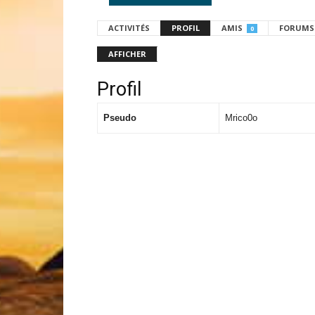
ACTIVITÉS
PROFIL
AMIS
FORUMS
0
AFFICHER
Profil
Pseudo
Mrico0o