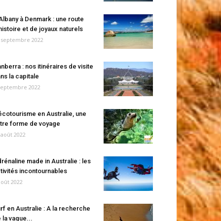
Albany à Denmark : une route
histoire et de joyaux naturels
 septembre 2022
nberra : nos itinéraires de visite
ns la capitale
septembre 2022
écotourisme en Australie, une
tre forme de voyage
 août 2022
rénaline made in Australie : les
tivités incontournables
août 2022
rf en Australie : A la recherche
 la vague...