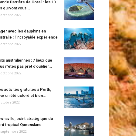
ande Barrière de Corail : les 10
es qui vont vous...
 octobre 2022
ger avec les dauphins en
stralie : l’incroyable expérience
 octobre 2022
its australiennes : 7 lieux que
us n’êtes pas prêt d’oublier...
 octobre 2022
s activités gratuites à Perth,
ur un été coloré et bien...
octobre 2022
wnsville, point stratégique du
rd tropical Queensland
 septembre 2022