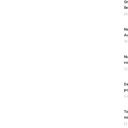
Gr
îl
26
Na
Au
19
Nu
vo
12
De
po
5 
To
no
21