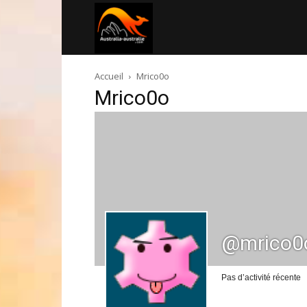
Australia-
Accueil
Mrico0o
australie.com
Mrico0o
@mrico0
Pas d’activité récente