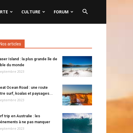
RTE
CULTURE
FORUM
Nos articles
aser Island : la plus grande île de
ble du monde
septembre 2023
eat Ocean Road : une route
tre surf, koalas et paysages...
septembre 2023
rf trip en Australie : les
énements à ne pas manquer
septembre 2023