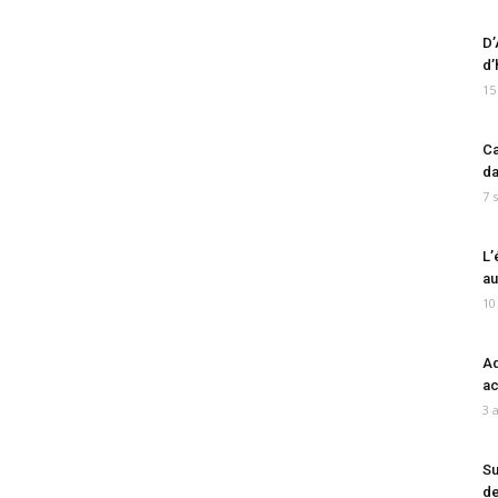
D’
d’
15
Ca
da
7 
L’
au
10
Ad
ac
3 
Su
de