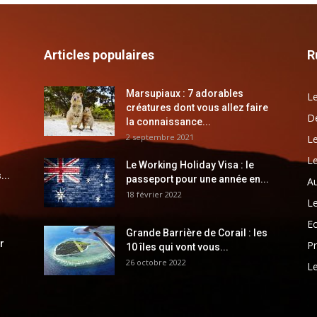
Articles populaires
R
Marsupiaux : 7 adorables
Le
créatures dont vous allez faire
Dé
la connaissance...
2 septembre 2021
Le
Le
Le Working Holiday Visa : le
...
passeport pour une année en...
Au
18 février 2022
Le
E
Grande Barrière de Corail : les
r
Pr
10 îles qui vont vous...
26 octobre 2022
Le