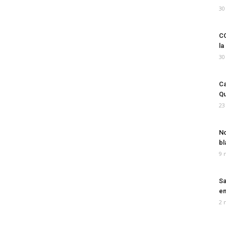
30
CO
la
30
Ca
Qu
23
No
bl
9 
Sa
em
2 