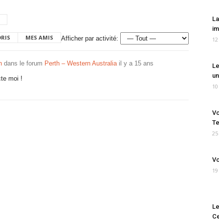
La
im
ORIS
MES AMIS
Afficher par activité:
12
h
dans le forum
Perth – Western Australia
il y a 15 ans
Le
un
cte moi !
10
Vo
Te
25
Vo
19
Le
Ce