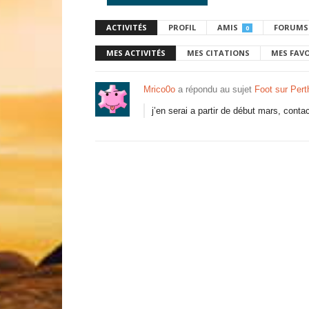
ACTIVITÉS
PROFIL
AMIS
FORUMS
0
MES ACTIVITÉS
MES CITATIONS
MES FAV
Mrico0o
a répondu au sujet
Foot sur Pert
j’en serai a partir de début mars, conta