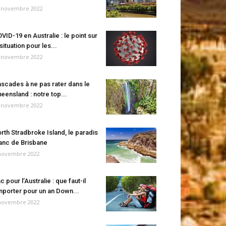
 novembre 2022
VID-19 en Australie : le point sur
 situation pour les...
 novembre 2022
scades à ne pas rater dans le
eensland : notre top...
 novembre 2022
rth Stradbroke Island, le paradis
anc de Brisbane
novembre 2022
c pour l’Australie : que faut-il
porter pour un an Down...
novembre 2022