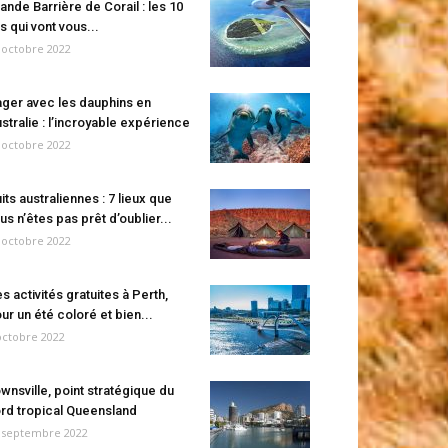
ande Barrière de Corail : les 10
es qui vont vous...
 octobre 2022
ger avec les dauphins en
stralie : l’incroyable expérience
 octobre 2022
its australiennes : 7 lieux que
us n’êtes pas prêt d’oublier...
 octobre 2022
s activités gratuites à Perth,
ur un été coloré et bien...
octobre 2022
wnsville, point stratégique du
rd tropical Queensland
 septembre 2022