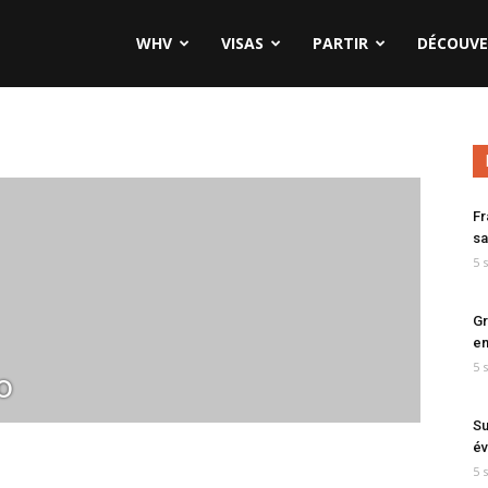
WHV
VISAS
PARTIR
DÉCOUVE
Fr
sa
5 
Gr
en
5 
o
Su
év
5 