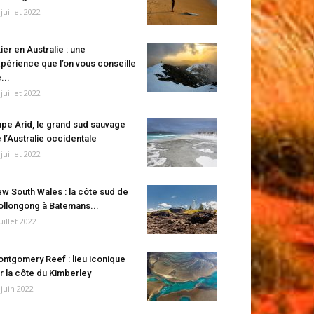
 juillet 2022
ier en Australie : une
périence que l’on vous conseille
...
 juillet 2022
pe Arid, le grand sud sauvage
 l’Australie occidentale
 juillet 2022
w South Wales : la côte sud de
llongong à Batemans...
juillet 2022
ntgomery Reef : lieu iconique
r la côte du Kimberley
 juin 2022