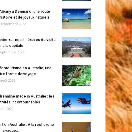
Albany à Denmark : une route
histoire et de joyaux naturels
 septembre 2022
nberra : nos itinéraires de visite
ns la capitale
septembre 2022
écotourisme en Australie, une
tre forme de voyage
 août 2022
rénaline made in Australie : les
tivités incontournables
août 2022
rf en Australie : A la recherche
 la vague...