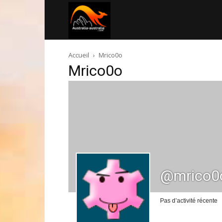
Australia-
Accueil
Mrico0o
australie.com
Mrico0o
@mrico0
Pas d’activité récente