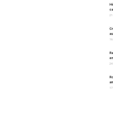
Hé
ca
21
Cr
au
16
Ra
en
24
Ro
am
17