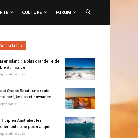
RTE
CULTURE
FORUM
Nos articles
aser Island : la plus grande île de
ble du monde
septembre 2023
eat Ocean Road : une route
tre surf, koalas et paysages...
septembre 2023
rf trip en Australie : les
énements à ne pas manquer
septembre 2023