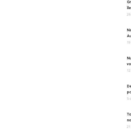
Gr
îl
26
Na
Au
19
Nu
vo
12
De
po
5 
To
no
21