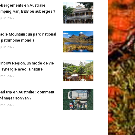
bergements en Australie :
mping, van, B&B ou auberges ?
 juin 2022
adle Mountain : un parc national
 patrimoine mondial
 juin 2022
inbow Region, un mode de vie
 synergie avec la nature
 mai 2022
ad trip en Australie : comment
énager son van ?
 mai 2022