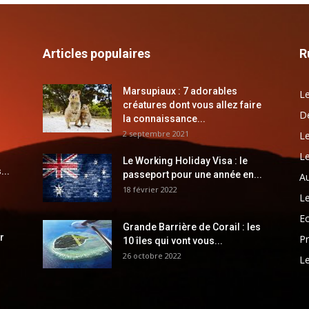
Articles populaires
R
Marsupiaux : 7 adorables
Le
créatures dont vous allez faire
Dé
la connaissance...
2 septembre 2021
Le
Le
Le Working Holiday Visa : le
...
passeport pour une année en...
Au
18 février 2022
Le
E
Grande Barrière de Corail : les
r
Pr
10 îles qui vont vous...
26 octobre 2022
Le