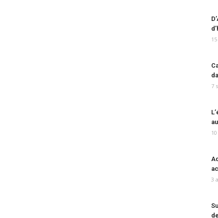
D’
d’
15
Ca
da
7 
L’
au
10
Ad
ac
3 
Su
de