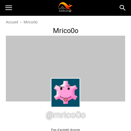
Australia-
Accueil
Mrico0o
Mrico0o
australie.com
@mrico0o
Pas d’activité récente