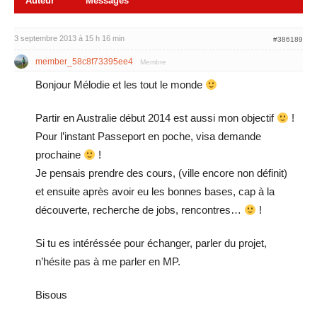
Auteur
Messages
3 septembre 2013 à 15 h 16 min
#386189
member_58c8f73395ee4
Membre
Bonjour Mélodie et les tout le monde
Partir en Australie début 2014 est aussi mon objectif
!
Pour l’instant Passeport en poche, visa demande
prochaine
!
Je pensais prendre des cours, (ville encore non définit)
et ensuite après avoir eu les bonnes bases, cap à la
découverte, recherche de jobs, rencontres…
!
Si tu es intéréssée pour échanger, parler du projet,
n’hésite pas à me parler en MP.
Bisous