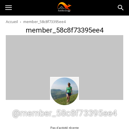
Australia-
Accueil
member_58c8f73395ee4
member_58c8f73395ee4
australie.com
@member_58c8f73395ee4
Pas d’activité récente