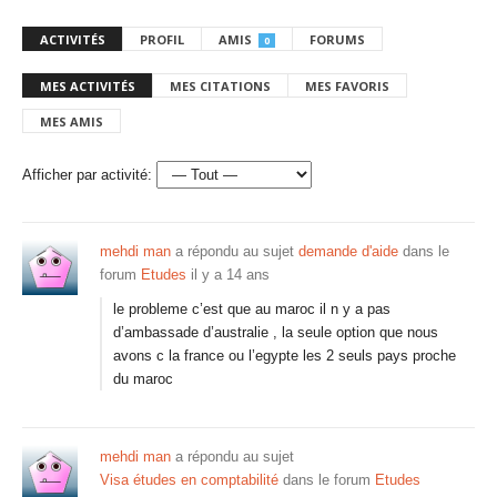
ACTIVITÉS
PROFIL
AMIS
FORUMS
0
MES ACTIVITÉS
MES CITATIONS
MES FAVORIS
MES AMIS
Afficher par activité:
mehdi man
a répondu au sujet
demande d'aide
dans le
forum
Etudes
il y a 14 ans
le probleme c’est que au maroc il n y a pas
d’ambassade d’australie , la seule option que nous
avons c la france ou l’egypte les 2 seuls pays proche
du maroc
mehdi man
a répondu au sujet
Visa études en comptabilité
dans le forum
Etudes