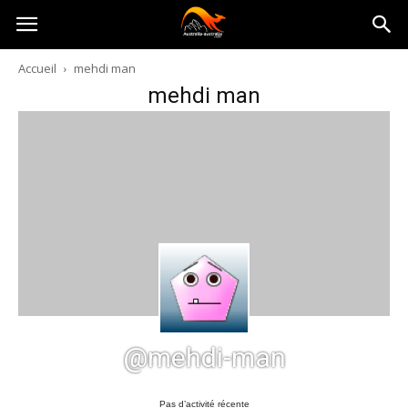
Australia-
Accueil
mehdi man
mehdi man
australie.com
@mehdi-man
Pas d’activité récente