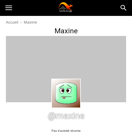
Australia-
Accueil
Maxine
Maxine
australie.com
@maxine
Pas d’activité récente