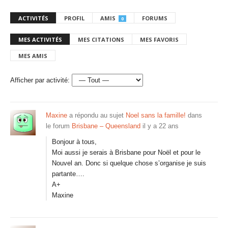
ACTIVITÉS
PROFIL
AMIS
FORUMS
0
MES ACTIVITÉS
MES CITATIONS
MES FAVORIS
MES AMIS
Afficher par activité:
Maxine
a répondu au sujet
Noel sans la famille!
dans
le forum
Brisbane – Queensland
il y a 22 ans
Bonjour à tous,
Moi aussi je serais à Brisbane pour Noël et pour le
Nouvel an. Donc si quelque chose s’organise je suis
partante….
A+
Maxine