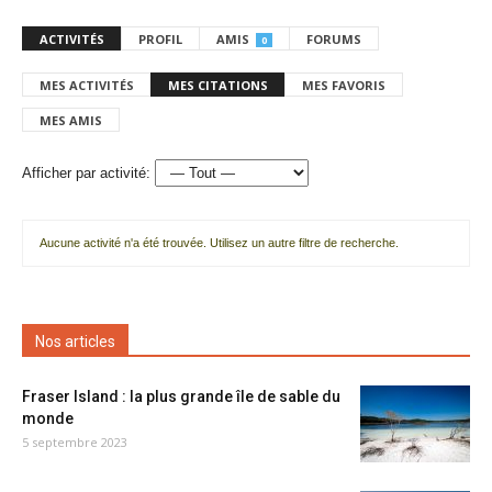
ACTIVITÉS
PROFIL
AMIS
FORUMS
0
MES ACTIVITÉS
MES CITATIONS
MES FAVORIS
MES AMIS
Afficher par activité:
Aucune activité n'a été trouvée. Utilisez un autre filtre de recherche.
Nos articles
Fraser Island : la plus grande île de sable du
monde
5 septembre 2023