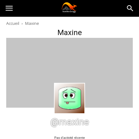
Australia-
Accueil
Maxine
Maxine
australie.com
@maxine
Pas d’activité récente