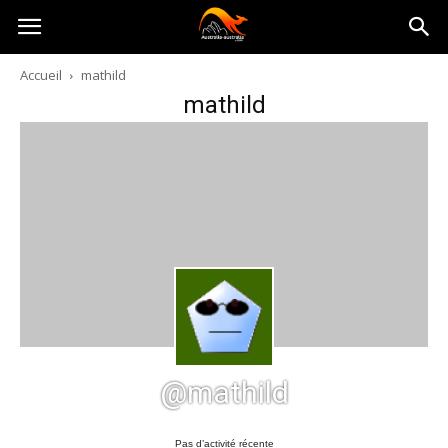
Australia-
Accueil
mathild
mathild
australie.com
@mathild
Pas d’activité récente