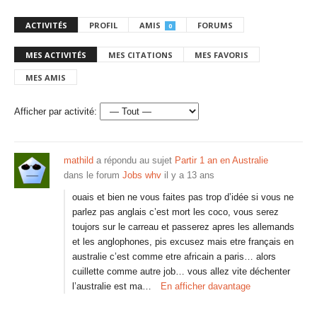
ACTIVITÉS
PROFIL
AMIS
FORUMS
0
MES ACTIVITÉS
MES CITATIONS
MES FAVORIS
MES AMIS
Afficher par activité:
mathild
a répondu au sujet
Partir 1 an en Australie
dans le forum
Jobs whv
il y a 13 ans
ouais et bien ne vous faites pas trop d’idée si vous ne
parlez pas anglais c’est mort les coco, vous serez
toujors sur le carreau et passerez apres les allemands
et les anglophones, pis excusez mais etre français en
australie c’est comme etre africain a paris… alors
cuillette comme autre job… vous allez vite déchenter
l’australie est ma…
En afficher davantage