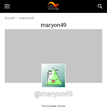
Australia-
Accueil
maryon49
maryon49
australie.com
@maryon49
Pas d’activité récente