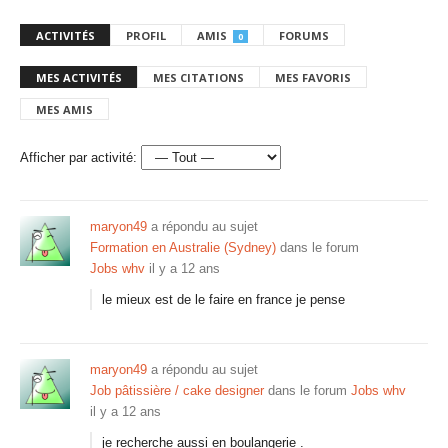
ACTIVITÉS
PROFIL
AMIS
FORUMS
0
MES ACTIVITÉS
MES CITATIONS
MES FAVORIS
MES AMIS
Afficher par activité:
maryon49
a répondu au sujet
Formation en Australie (Sydney)
dans le forum
Jobs whv
il y a 12 ans
le mieux est de le faire en france je pense
maryon49
a répondu au sujet
Job pâtissière / cake designer
dans le forum
Jobs whv
il y a 12 ans
je recherche aussi en boulangerie .