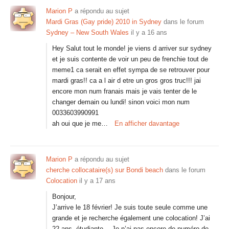
Marion P
a répondu au sujet
Mardi Gras (Gay pride) 2010 in Sydney
dans le forum
Sydney – New South Wales
il y a 16 ans
Hey Salut tout le monde! je viens d arriver sur sydney
et je suis contente de voir un peu de frenchie tout de
meme1 ca serait en effet sympa de se retrouver pour
mardi gras!! ca a l air d etre un gros gros truc!!! jai
encore mon num franais mais je vais tenter de le
changer demain ou lundi! sinon voici mon num
0033603990991
ah oui que je me…
En afficher davantage
Marion P
a répondu au sujet
cherche collocataire(s) sur Bondi beach
dans le forum
Colocation
il y a 17 ans
Bonjour,
J’arrive le 18 février! Je suis toute seule comme une
grande et je recherche également une colocation! J’ai
22 ans, étudiante… Je n’ai pas encore de numéro de