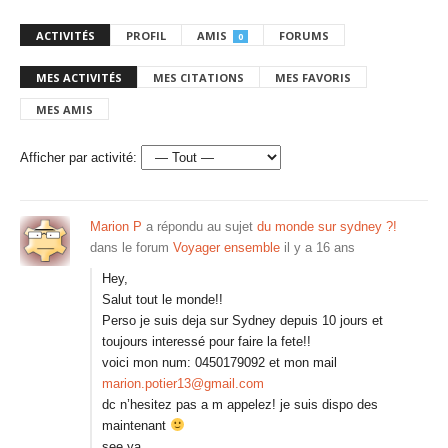
ACTIVITÉS
PROFIL
AMIS
FORUMS
0
MES ACTIVITÉS
MES CITATIONS
MES FAVORIS
MES AMIS
Afficher par activité:
Marion P
a répondu au sujet
du monde sur sydney ?!
dans le forum
Voyager ensemble
il y a 16 ans
Hey,
Salut tout le monde!!
Perso je suis deja sur Sydney depuis 10 jours et
toujours interessé pour faire la fete!!
voici mon num: 0450179092 et mon mail
marion.potier13@gmail.com
dc n’hesitez pas a m appelez! je suis dispo des
maintenant
see ya