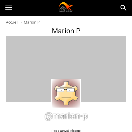
Australia-
Accueil
Marion P
Marion P
australie.com
@marion-p
Pas d’activité récente