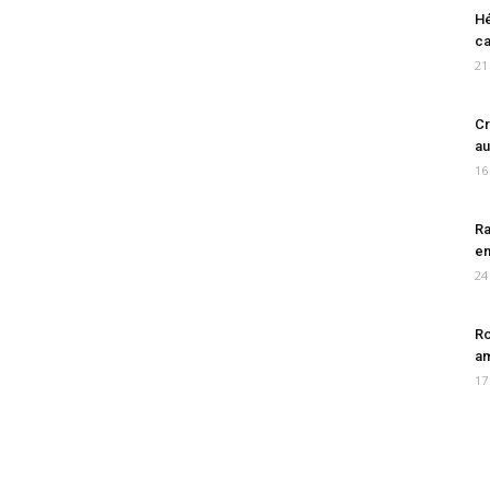
Hé
ca
21
Cr
au
16
Ra
en
24
Ro
am
17