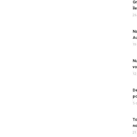
Gr
îl
26
Na
Au
19
Nu
vo
12
De
po
5 
To
no
21