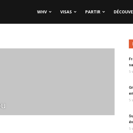
WHV
VISAS
PARTIR
DÉCOUVE
Fr
sa
5 
Gr
en
5 
ou
Su
év
5 