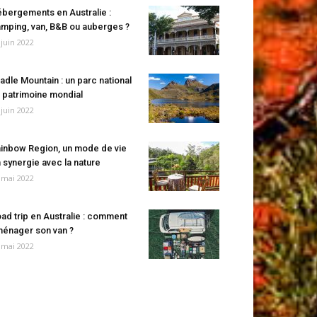
bergements en Australie :
mping, van, B&B ou auberges ?
 juin 2022
adle Mountain : un parc national
 patrimoine mondial
 juin 2022
inbow Region, un mode de vie
 synergie avec la nature
 mai 2022
ad trip en Australie : comment
énager son van ?
 mai 2022