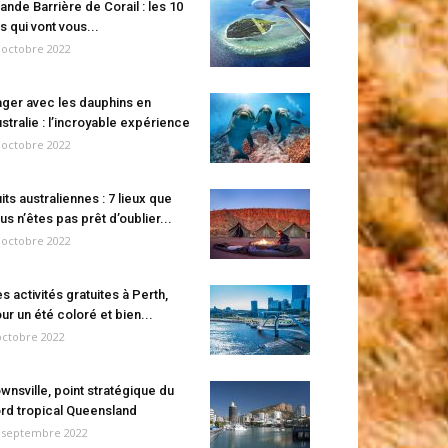
ande Barrière de Corail : les 10
es qui vont vous...
 octobre 2022
ger avec les dauphins en
stralie : l’incroyable expérience
 octobre 2022
its australiennes : 7 lieux que
us n’êtes pas prêt d’oublier...
 octobre 2022
s activités gratuites à Perth,
ur un été coloré et bien...
octobre 2022
wnsville, point stratégique du
rd tropical Queensland
 septembre 2022