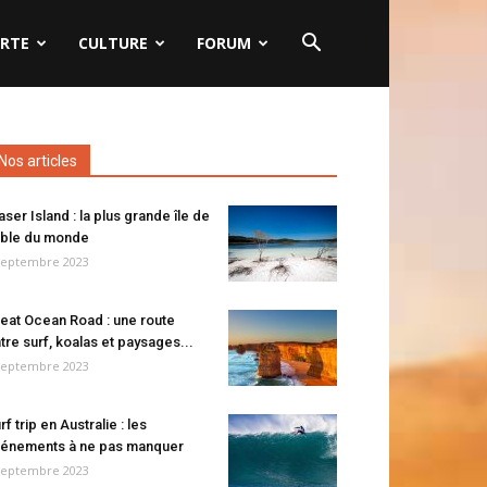
RTE
CULTURE
FORUM
Nos articles
aser Island : la plus grande île de
ble du monde
septembre 2023
eat Ocean Road : une route
tre surf, koalas et paysages...
septembre 2023
rf trip en Australie : les
énements à ne pas manquer
septembre 2023