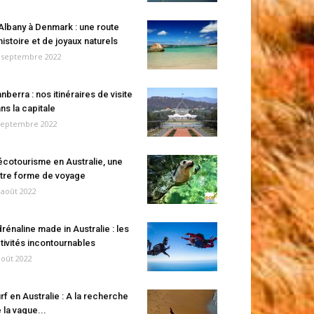
Albany à Denmark : une route
histoire et de joyaux naturels
 septembre 2022
nberra : nos itinéraires de visite
ns la capitale
septembre 2022
écotourisme en Australie, une
tre forme de voyage
 août 2022
rénaline made in Australie : les
tivités incontournables
août 2022
rf en Australie : A la recherche
 la vague...