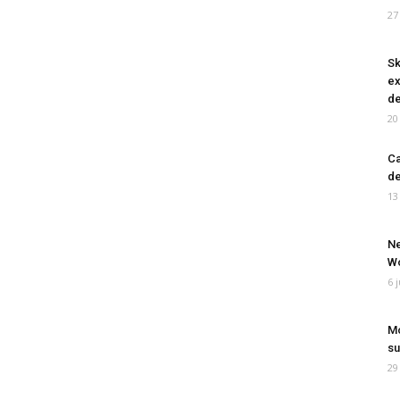
27
Sk
ex
de
20
Ca
de
13
Ne
Wo
6 
Mo
su
29