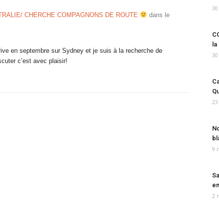
30
TRALIE/ CHERCHE COMPAGNONS DE ROUTE
dans le
CO
la
rive en septembre sur Sydney et je suis à la recherche de
30
uter c’est avec plaisir!
Ca
Qu
23
No
bl
9 
Sa
em
2 