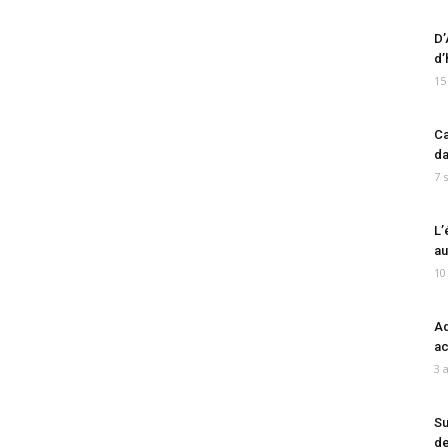
D’
d’
15
Ca
da
7 
L’
au
10
Ad
ac
3 
Su
de