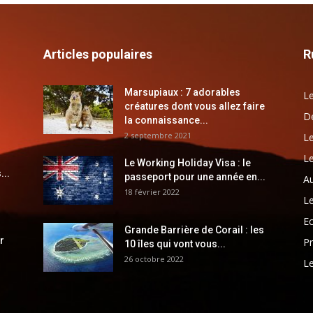
Articles populaires
R
Marsupiaux : 7 adorables
Le
créatures dont vous allez faire
Dé
la connaissance...
2 septembre 2021
Le
Le
Le Working Holiday Visa : le
...
passeport pour une année en...
Au
18 février 2022
Le
E
Grande Barrière de Corail : les
r
Pr
10 îles qui vont vous...
26 octobre 2022
Le