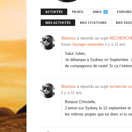
ACTIVITÉS
PROFIL
AMIS
FORUMS
0
MES ACTIVITÉS
MES CITATIONS
MES FAV
Mariinou
a répondu au sujet
RECHERCHE
forum
Voyager ensemble
il y a 11 ans
Salut Julien,
Je débarque a Sydney mi Septembre. J’a
de compagnons de route! Si ca t’intéres
Mariinou
a répondu au sujet
recherche c
il y a 11 ans
Bonjour Christelle,
J’arrive sur Sydney le 12 septembre et
les mêmes projets que toi donc si tu ve