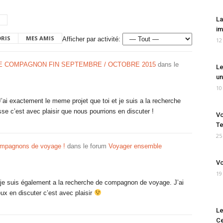
La
im
ORIS
MES AMIS
Afficher par activité:
12
 COMPAGNON FIN SEPTEMBRE / OCTOBRE 2015
dans le
Le
un
10
i exactement le meme projet que toi et je suis a la recherche
se c’est avec plaisir que nous pourrions en discuter !
Vo
Te
25
ompagnons de voyage !
dans le forum
Voyager ensemble
Vo
19
 je suis également a la recherche de compagnon de voyage. J’ai
ux en discuter c’est avec plaisir
Le
Ce