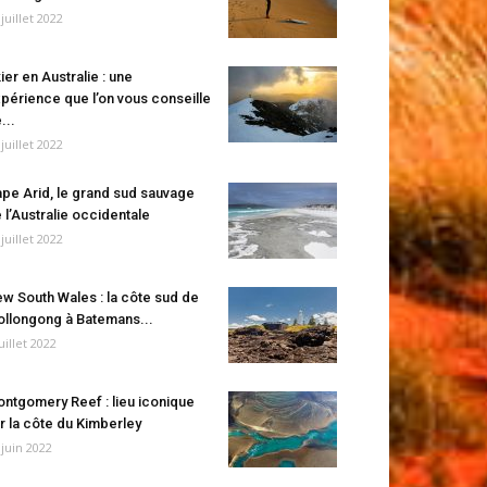
 juillet 2022
ier en Australie : une
périence que l’on vous conseille
...
 juillet 2022
pe Arid, le grand sud sauvage
 l’Australie occidentale
 juillet 2022
w South Wales : la côte sud de
llongong à Batemans...
juillet 2022
ntgomery Reef : lieu iconique
r la côte du Kimberley
 juin 2022