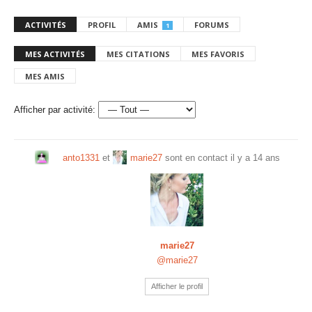
ACTIVITÉS
PROFIL
AMIS
FORUMS
1
MES ACTIVITÉS
MES CITATIONS
MES FAVORIS
MES AMIS
Afficher par activité:
anto1331
et
marie27
sont en contact
il y a 14 ans
marie27
@marie27
Afficher le profil