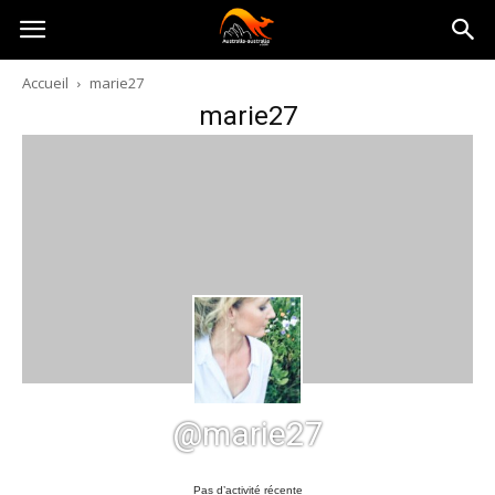
Australia-
Accueil
marie27
marie27
australie.com
@marie27
Pas d’activité récente