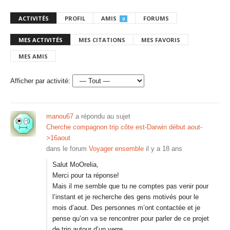
ACTIVITÉS
PROFIL
AMIS
FORUMS
0
MES ACTIVITÉS
MES CITATIONS
MES FAVORIS
MES AMIS
Afficher par activité:
manou67
a répondu au sujet
Cherche compagnon trip côte est-Darwin début aout-
>16aout
dans le forum
Voyager ensemble
il y a 18 ans
Salut MoOrelia,
Merci pour ta réponse!
Mais il me semble que tu ne comptes pas venir pour
l’instant et je recherche des gens motivés pour le
mois d’aout. Des personnes m’ont contactée et je
pense qu’on va se rencontrer pour parler de ce projet
de trip autour d’un verre.