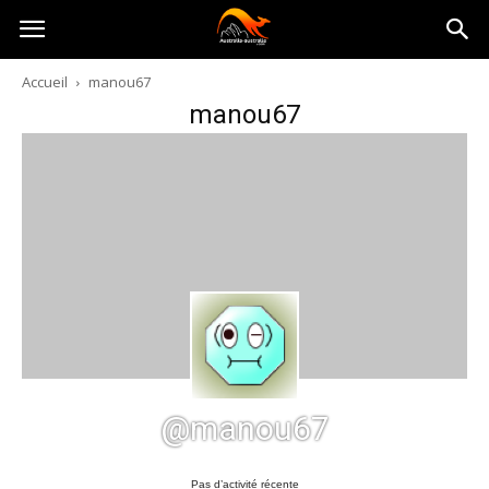
Australia-
Accueil
manou67
manou67
australie.com
@manou67
Pas d’activité récente