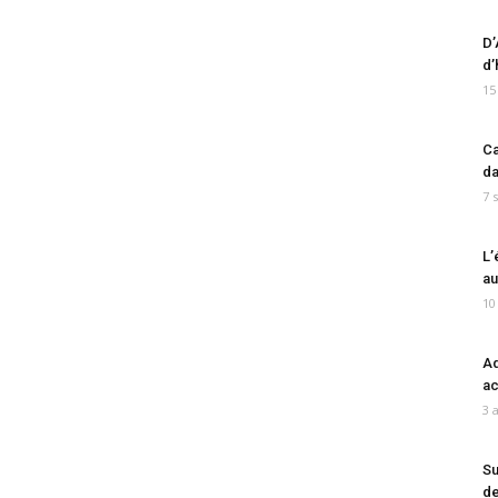
D’
d’
15
Ca
da
7 
L’
au
10
Ad
ac
3 
Su
de