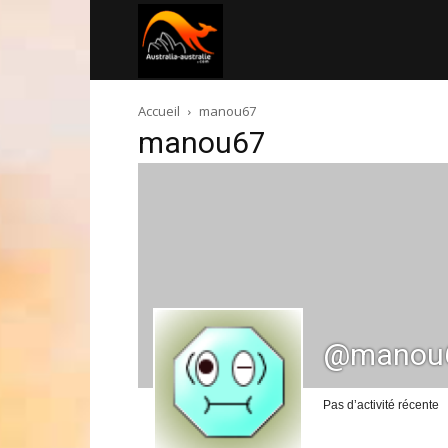
Australia-
Accueil
manou67
australie.com
manou67
@manou
Pas d’activité récente