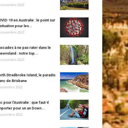
 novembre 2022
VID-19 en Australie : le point sur
 situation pour les...
 novembre 2022
scades à ne pas rater dans le
eensland : notre top...
 novembre 2022
rth Stradbroke Island, le paradis
anc de Brisbane
novembre 2022
c pour l’Australie : que faut-il
porter pour un an Down...
novembre 2022