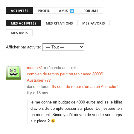
ACTIVITÉS
PROFIL
AMIS
FORUMS
0
MES ACTIVITÉS
MES CITATIONS
MES FAVORIS
MES AMIS
Afficher par activité:
mamui51
a répondu au sujet
combien de temps peut on tenir avec 8000$
Australien???
dans le forum
Ils sont de retour d'un an en Australie !
il y a 18 ans
je me donne un budget de 4000 euros moi ss le billet
d’avion. Je compte bosser sur place. Dc j’espere tenir
un moment. Sinon ya t’il moyen de vendre son corps
sur place ?