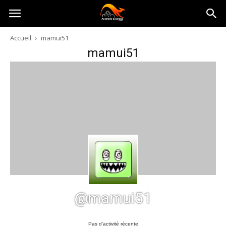
Australia-
Accueil
mamui51
mamui51
australie.com
@mamui51
Pas d’activité récente