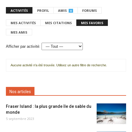
ACTIVITÉS
PROFIL
AMIS
FORUMS
0
MES ACTIVITÉS
MES CITATIONS
MES FAVORIS
MES AMIS
Afficher par activité:
Aucune activité n'a été trouvée. Utilisez un autre filtre de recherche.
Nos articles
Fraser Island : la plus grande île de sable du
monde
5 septembre 2023