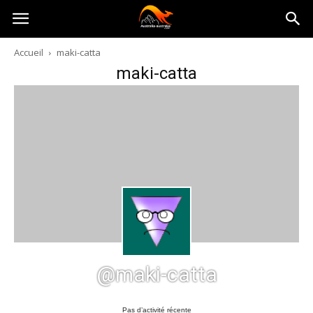
Australia-
Accueil
maki-catta
maki-catta
australie.com
@maki-catta
Pas d’activité récente