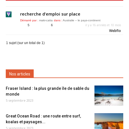
recherche d’emploi sur place
Démarré par :
maki-catta
dans :
Australie – le pays-continent
il y a 16 années et 10 mois
5
6
Webflo
1 sujet (sur un total de 1)
Nos articles
Fraser Island : la plus grande île de sable du
monde
5 septembre 2023
Great Ocean Road : une route entre surf,
koalas et paysages...
5 septembre 2023