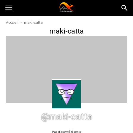
Australia-
Accueil
maki-catta
maki-catta
australie.com
@maki-catta
Pas d’activité récente