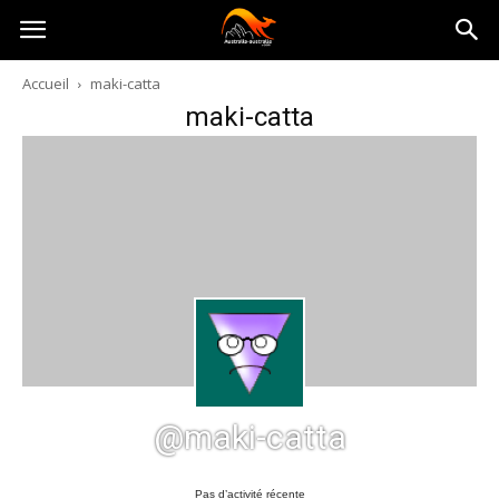
Australia-
Accueil
maki-catta
maki-catta
australie.com
@maki-catta
Pas d’activité récente