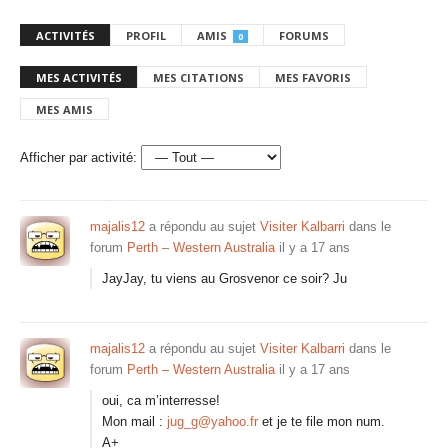
ACTIVITÉS
PROFIL
AMIS
FORUMS
0
MES ACTIVITÉS
MES CITATIONS
MES FAVORIS
MES AMIS
Afficher par activité:
majalis12
a répondu au sujet
Visiter Kalbarri
dans le
forum
Perth – Western Australia
il y a 17 ans
JayJay, tu viens au Grosvenor ce soir? Ju
majalis12
a répondu au sujet
Visiter Kalbarri
dans le
forum
Perth – Western Australia
il y a 17 ans
oui, ca m’interresse!
Mon mail :
jug_g@yahoo.fr
et je te file mon num.
A+