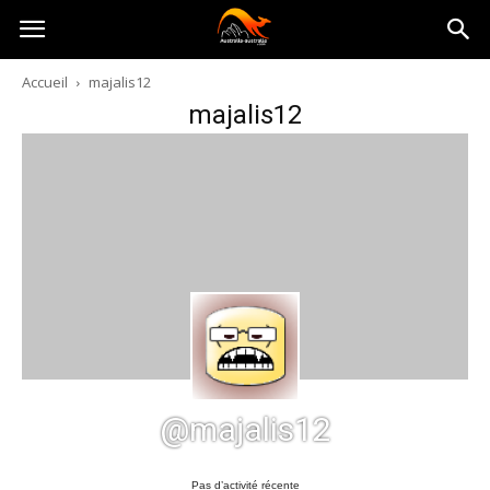
Australia-
Accueil
majalis12
majalis12
australie.com
@majalis12
Pas d’activité récente