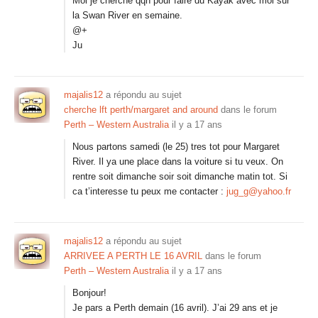
Moi je cherche qqn pour faire du Kayak avec moi sur
la Swan River en semaine.
@+
Ju
majalis12
a répondu au sujet
cherche lft perth/margaret and around
dans le forum
Perth – Western Australia
il y a 17 ans
Nous partons samedi (le 25) tres tot pour Margaret
River. Il ya une place dans la voiture si tu veux. On
rentre soit dimanche soir soit dimanche matin tot. Si
ca t’interesse tu peux me contacter :
jug_g@yahoo.fr
majalis12
a répondu au sujet
ARRIVEE A PERTH LE 16 AVRIL
dans le forum
Perth – Western Australia
il y a 17 ans
Bonjour!
Je pars a Perth demain (16 avril). J’ai 29 ans et je